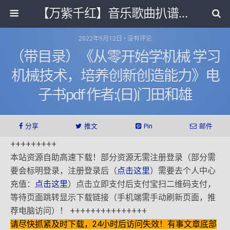
【万紫千红】音乐歌曲扒谱打带和电子书影视剧资源网
2022年9月12日 • 没有评论
（带目录）《从零开始学机械 学习
机械技术，培养创新创造能力》电
子书pdf 作者:(日)门田和雄
分享
推文
Pin
邮件
+++++++++
本站资源自助高速下载！部分资源无需注册登录（部分需
要会标明登录，注册登录后（
点击这里
）需要去个人中心
充值：
点击这里
）点击立即支付后支付宝扫二维码支付，
等待页面跳转显示下载链接（手机端需手动刷新页面，推
荐电脑访问）！ +++++++++++++++
请尽快抓紧及时下载，24小时后访问失效！有事文章底部