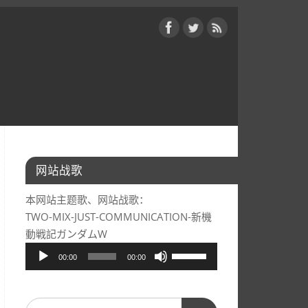
网站战歌
本网站主题歌、网站战歌：
TWO-MIX-JUST-COMMUNICATION-新機
動戦記ガンダムW
音
使
00:00
00:00
频
用
播
上/
放
下