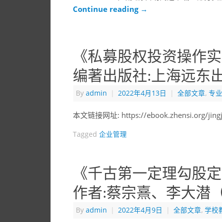
Continue reading
→
《私募股权投资操作实务
编著出版社:上海远东
By
admin
|
2022年4月13日
|
全部文章
,
专
本文链接网址: https://ebook.zhensi.org/jingj
Tagged
企业管理
《千古第一定理勾股定理
作者:蔡宗熹、李大潜（
By
admin
|
2022年4月9日
|
全部文章
,
学校