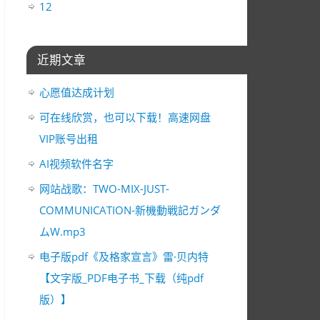
12
近期文章
心愿值达成计划
可在线欣赏，也可以下载！高速网盘
VIP账号出租
AI视频软件名字
网站战歌：TWO-MIX-JUST-
COMMUNICATION-新機動戦記ガンダ
ムW.mp3
电子版pdf《及格家宣言》雷·贝内特
【文字版_PDF电子书_下载（纯pdf
版）】