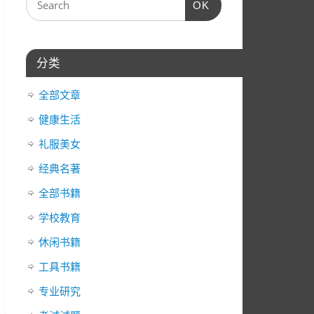
OK
器
箭
头
键
分类
来
增
全部文章
高
或
健康生活
降
礼服美女
低
经典名著
音
量。
全部书籍
学校教育
休闲书籍
工具书籍
专业研究