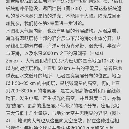
涌岩浆形成的玄武岩洋壳一边冷却一边向两边扩张，*后在
板块俯冲带隐没，返回地幔（图1-3B）。但是这些板块运
动的基本概念只是指的洋壳，不能用于大陆。陆壳成因更
加复杂，我们将在第2章里进一步讨论。
水圈和大气圈内部，也都有明显的分层结构。从温度看，
海洋有温跃层将上部的混合层与下部的海水主体分开；从
光线和生物分布看，海洋可分为真光带、弱光带、半深海
与深海，以及水深6000 m 之下的深渊带（Hadal
Zone）。大气圈和我们关系*为密切的是离地面10~20 km
以内的对流层和向上直到 50 km 左右的平流层。前者是地
球表面水文循环的场所，后者是臭氧层分布的位置。地面
以上50~85 km 的中间层，是烧毁流星的高空，再向上直
到700~800 km 的电离层，是在太阳高能辐射和宇宙线激
励下，发生电离、产生极光的高空，并且温度上升，亦称
为“热层”。更高的逃逸层只有稀少的粒子分布，密度比地
表大气低十几个量级，与地外太空并无明显的界限（图1-
4），地球的大气也从这里向太空逸散，好在这种过程相
当缓慢：每秒钟全球总共散失将近3000 g 氢和50 g 氦