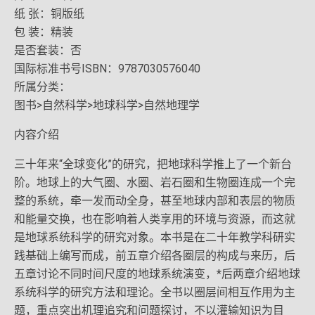
纸 张：铜版纸
包 装：精装
是否套装：否
国际标准书号ISBN：9787030576040
所属分类：
图书>自然科学>地球科学>自然地理学
内容介绍
三十年来“全球变化”的研究，把地球科学推上了一个新台
阶。地球上的大气圈、水圈、岩石圈和生物圈连成一个完
整的系统，牵一发而动全身，甚至地球内部和表层的物质
和能量交换，也在影响着人类享用的环境与资源，而这就
是地球系统科学的研究对象。本书是在二十年教学科研实
践基础上编写而成，前五章介绍各圈层的构成与来历，后
五章讨论不同时间尺度的地球系统演变，*后两章介绍地球
系统科学的研究方法和理论。全书以圈层间相互作用为主
题，重点突出机理追究和问题探讨，不以灌输知识为目