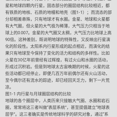
星和地球四颗内行星，固态部分的圈层结构比较相近，都
有铁质的地核、石质的地幔和地壳（图1-1）；而流态的部
分却相差悬殊，只有地球才有水圈。金星、地球和火星都
有大气圈，但火星的大气极为稀薄，大气压力只相当于地
球上的0.007。金星的大气圈又太稠，大气压力比地球上高
90倍。这种差别，既说明地球的特殊性，又反映出行星演
化的阶段性。太阳系内行星形成的起点相近，而演化的结
果只有地球至今保持了变化的活力和结构的多样性。比如
火星在30亿年前曾经有过辉煌，有过火山和水圈的活动，
形成过沉积岩。但是到地球太古宙晚期的时候，火星的这
些活动都已经停止，即便几百万年前偶尔还有火山活动，
至今偶尔还有流水的踪迹，却已经回天乏力，剩下一片荒
凉。
图1-1 内行星与月球圈层结构的比较
地球的各个圈层中，人类历来只接触大气圈、水圈和岩石
圈，常常将这三者叫做“表层系统”，甚至提倡建立“地球表
层学”。这三者确实是传统地球科学的研究对象，通过“系