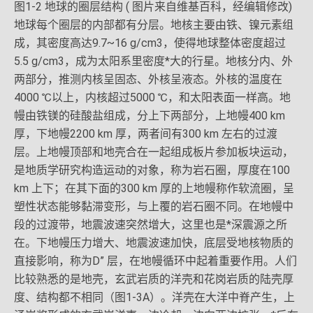
图1-2 地球的圈层结构 ( 图片来自维基百科，经编辑修改)
地球每个圈层的内部都有分层。地核主要由铁、镍元素组
成，其密度高达9.7~16 g/cm3，使得地球整体密度超过
5.5 g/cm3，成为太阳系里密度*大的行星。地核分内、外
两部分，推测内核呈固态、外核呈液态。外核的温度在
4000 ℃以上，内核超过5000 ℃，和太阳表面一样高。地
幔由铁镁的硅酸盐组成，分上下两部分，上地幔400 km
厚，下地幔2200 km 厚，两者间有300 km 左右的过渡
层。上地幔顶部和地壳合在一起组成板片参加板块运动，
是地质学研究构造运动的对象，称为岩石圈，厚度在100
km 上下；在其下面的300 km 厚的上地幔称作软流圈，呈
塑性状态能够黏滞变形，与上覆的岩石圈不同。在地幔中
段的过渡带，地震波速突然增大，这里也是*深震源之所
在。下地幔压力增大、地震波速加快，底层受地核物质的
直接影响，称为D” 层，在地幔循环中起着重要作用。人们
比较熟悉的是地壳，玄武岩质的洋壳和花岗岩质的陆壳厚
度、结构都不相同（图1-3A）。洋壳在大洋中脊产生，上