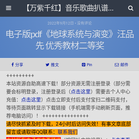
【万紫千红】音乐歌曲扒谱打带和电子书影视剧资源网
2022年9月12日 • 没有评论
电子版pdf《地球系统与演变》汪品
先 优秀教材二等奖
分享
推文
Pin
邮件
+++++++++
本站资源自助高速下载！部分资源无需注册登录（部分需
要会标明登录，注册登录后（
点击这里
）需要去个人中心
充值：
点击这里
）点击立即支付后支付宝扫二维码支付，
等待页面跳转显示下载链接（手机端需手动刷新页面，推
荐电脑访问）！ +++++++++++++++
请尽快抓紧及时下载，24小时后访问失效！有事文章底部
留言或请取得QQ联系：
联系我们