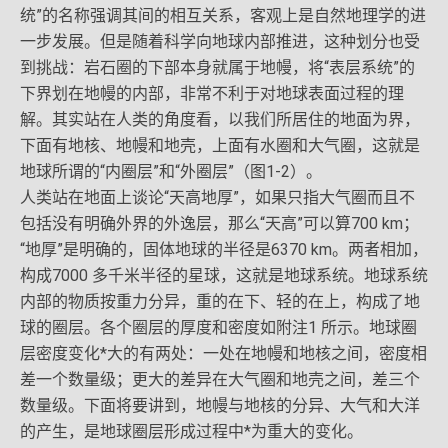
统”的名称强调其间的相互关系，客观上是自然地理学的进
一步发展。但是随着科学向地球内部推进，这种划分也受
到挑战：岩石圈的下部本身就属于地幔，将“表层系统”的
下界划在地幔的内部，非常不利于对地球表面过程的理
解。其实站在人类的角度看，以我们所居住的地面为界，
下面有地核、地幔和地壳，上面有水圈和大气圈，这就是
地球所谓的“内圈层”和“外圈层”（图1-2）。
人类站在地面上谈论“天高地厚”，如果只指大气圈而且不
包括没有明确外界的外逸层，那么“天高”可以算700 km；
“地厚”是明确的，固体地球的半径是6370 km。两者相加，
构成7000 多千米半径的星球，这就是地球系统。地球系统
内部的物质按重力分异，重的在下、轻的在上，构成了地
球的圈层。各个圈层的厚度和密度如附注1 所示。地球圈
层密度变化*大的有两处：一处在地幔和地核之间，密度相
差一个数量级；更大的差异在大气圈和地壳之间，差三个
数量级。下面将要讲到，地幔与地核的分异、大气和大洋
的产生，是地球圈层形成过程中*为重大的变化。