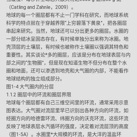
（Catling and Zahnle，2009）。
地球的每一个圈层都有不止一门学科在研究，而地球系统
科学的特点就在于穿越界限“上穷碧落下黄泉”，把各圈层
串起来研究。当然，地球还可以分出更多的圈层。水圈的
一部分结冰呈固态存在，有时候单独分出来称为冰圈。地
壳顶层的土壤层，有时候也被称作土壤圈以强调其特色和
重要性。其实谈论*多的圈层，应该是分布在地球表层与内
部之间的“生物圈”，但是现在知道生物不但分布在整个水
圈和地面，还可以渗透到地壳和大气圈的内部，不能看作
地球结构的独立组成部分。
图1-4 大气圈内的分层
1.1.2 圈层中的环流和圈层界限
地球每个圈层都有自己三维空间里的环流，通常采用示意
图表达。大气圈对流层里早已识别出各种方向的环流，如
经圈方向的哈德雷环流、纬圈方向的沃克环流，这些环流
反映了地球表层水汽循环的强度，决定着对流层顶的高度
（图1-5A）。水圈里*大规模的环流，是大洋的温盐环