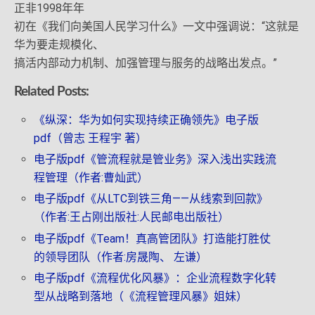
正非1998年年
初在《我们向美国人民学习什么》一文中强调说：“这就是
华为要走规模化、
搞活内部动力机制、加强管理与服务的战略出发点。”
Related Posts:
《纵深：华为如何实现持续正确领先》电子版
pdf（曾志 王程宇 著）
电子版pdf《管流程就是管业务》深入浅出实践流
程管理（作者:曹灿武）
电子版pdf《从LTC到铁三角——从线索到回款》
（作者:王占刚出版社:人民邮电出版社）
电子版pdf《Team！真高管团队》打造能打胜仗
的领导团队（作者:房晟陶、 左谦）
电子版pdf《流程优化风暴》：企业流程数字化转
型从战略到落地（《流程管理风暴》姐妹）