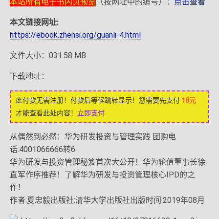
本站所有电子书内页预览
（按网址中的编号）：
点击查看
本文链接网址:
https://ebook.zhensi.org/guanli-4.html
文件大小：031.58 MB
下载地址：
此付款无需注册！付款后等候跳转显示！您需要先支付
18元
才能查看此处内容！
立即支付
从偶然到必然：华为研发投资与管理实践 团购电
话:4001066666转6
华为研发与投资管理秘笈首次大公开！华为轮值董事长徐
直军作序推荐！了解华为研发与投资管理核心IPD的之
作！
作者:夏忠毅出版社:清华大学出版社出版时间:2019年08月