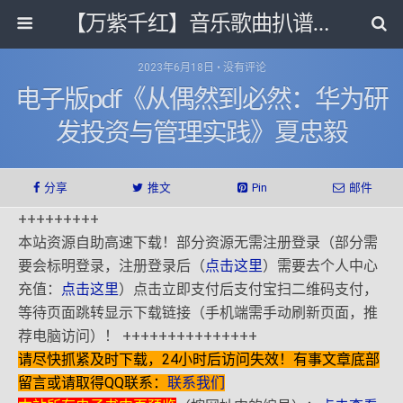
【万紫千红】音乐歌曲扒谱打带和电子书影视剧资源网
2023年6月18日 • 没有评论
电子版pdf《从偶然到必然：华为研
发投资与管理实践》夏忠毅
分享
推文
Pin
邮件
+++++++++
本站资源自助高速下载！部分资源无需注册登录（部分需
要会标明登录，注册登录后（
点击这里
）需要去个人中心
充值：
点击这里
）点击立即支付后支付宝扫二维码支付，
等待页面跳转显示下载链接（手机端需手动刷新页面，推
荐电脑访问）！ +++++++++++++++
请尽快抓紧及时下载，24小时后访问失效！有事文章底部
留言或请取得QQ联系：
联系我们