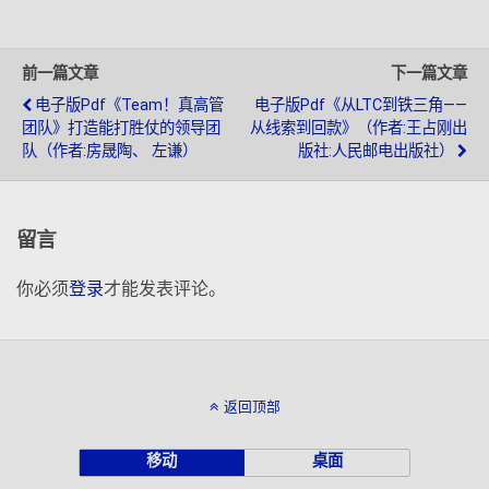
前一篇文章
下一篇文章
电子版pdf《Team！真高管
电子版pdf《从LTC到铁三角——
团队》打造能打胜仗的领导团
从线索到回款》（作者:王占刚出
队（作者:房晟陶、 左谦）
版社:人民邮电出版社）
留言
你必须
登录
才能发表评论。
返回顶部
移动
桌面