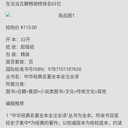
在当当古籍畅销榜排名63位
抢购价 ¥115.00
开 本：32开
纸 张：胶版纸
包 装：精装
是否套装：否
国际标准书号ISBN：9787101107630
丛书名：中华经典名著全本全注全译
所属分类：
图书>古籍>集部>小说类图书>文化>传统文化>其他
编辑推荐
1. “中华经典名著全本全注全译”丛书为全本。所收书目是
经史子集中*为经典的著作，以权威版本为核校底本，约请