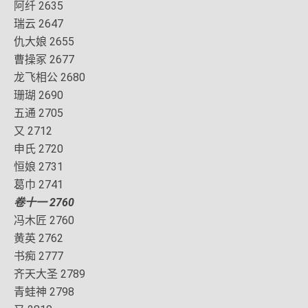
阿纤 2635
瑞云 2647
仇大娘 2655
曹操冢 2677
龙飞相公 2680
珊瑚 2690
五通 2705
又 2712
申氏 2720
恒娘 2731
葛巾 2741
卷十一 2760
冯木匠 2760
黄英 2762
书痴 2777
齐天大圣 2789
青蛙神 2798