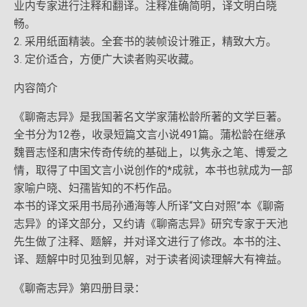
业内专家进行注释和翻译。注释准确简明，译文明白晓
畅。
2. 采用纸面精装。全套书的装帧设计雅正，精致大方。
3. 定价适合，方便广大读者购买收藏。
内容简介
《聊斋志异》是我国著名文学家蒲松龄所著的文学巨著。
全书分为12卷，收录短篇文言小说491篇。蒲松龄在继承
魏晋志怪和唐宋传奇传统的基础上，以隽永之笔、博爱之
情，取得了中国文言小说创作的*成就，本书也就成为一部
家喻户晓、妇孺皆知的不朽作品。
本书的译文采用书局孙通海等人所译“文白对照”本《聊斋
志异》的译文部分，又约请《聊斋志异》研究专家于天池
先生做了注释、题解，并对译文进行了修改。本书的注、
译、题解中时见独到见解，对于读者阅读理解大有禆益。
《聊斋志异》第四册目录：