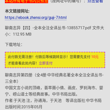
本站所有电子书内页预览
（按网址中的编号）：
点击查看
本文链接网址:
https://ebook.zhensi.org/guji-7.html
聊斋志异【四】-全本全注全译丛书-13855717.pdf 文件大
小：112.95 MB
下载地址：
此付款无需注册！付款后等候跳转显示！您需要先支付
10元
才能查看此处内容！
立即支付
聊斋志异第四册（全4册·中华经典名著全本全注全译丛书-
三全本）
中国文言小说的顶峰，荟萃聂小倩、画皮、罗刹海市、婴
宁、崂山道士等经典故事。中华书局出版。
作者:于天池 注，孙通海，于天池 等译出版社:中华书局
出版时间:2015年05月