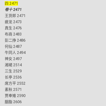
四 2471
卷十 2471
王货郎 2471
疲龙 2473
真生 2476
布商 2483
彭二挣 2486
何仙 2487
牛同人 2494
神女 2497
湘裙 2514
三生 2529
长亭 2536
席方平 2552
素秋 2571
贾奉雉 2590
胭脂 2606