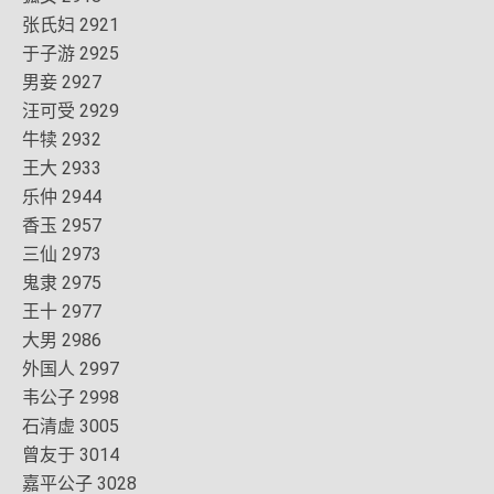
张氏妇 2921
于子游 2925
男妾 2927
汪可受 2929
牛犊 2932
王大 2933
乐仲 2944
香玉 2957
三仙 2973
鬼隶 2975
王十 2977
大男 2986
外国人 2997
韦公子 2998
石清虚 3005
曾友于 3014
嘉平公子 3028