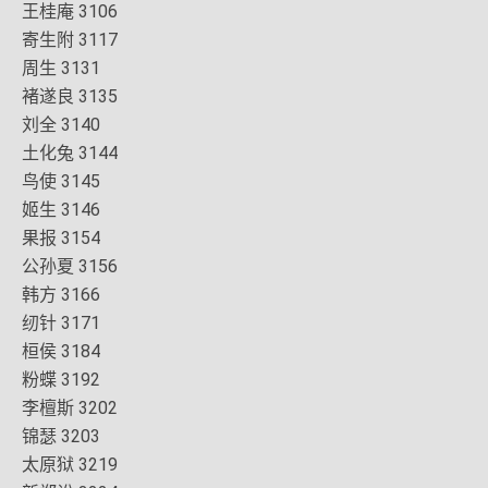
王桂庵 3106
寄生附 3117
周生 3131
褚遂良 3135
刘全 3140
土化兔 3144
鸟使 3145
姬生 3146
果报 3154
公孙夏 3156
韩方 3166
纫针 3171
桓侯 3184
粉蝶 3192
李檀斯 3202
锦瑟 3203
太原狱 3219