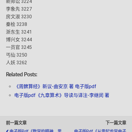
新郑讼 3224
李象先 3227
房文淑 3230
秦桧 3238
浙东生 3241
博兴女 3244
一员官 3245
丐仙 3250
人妖 3262
Related Posts:
《周髀算经》新议-曲安京 著 电子版pdf
电子版pdf《九章算术》导读与译注-李继闵 著
前一篇文章
下一篇文章
电子版pdf《数学的精神、思
电子版pdf《从零起步学电子