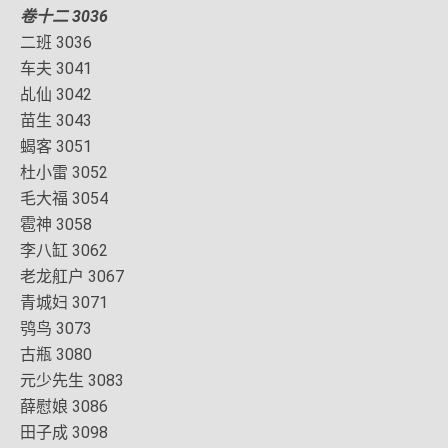
卷十二 3036
二班 3036
车夫 3041
乩仙 3042
苗生 3043
蝎客 3051
杜小雷 3052
毛大福 3054
雹神 3058
李八缸 3062
老龙舡户 3067
青城妇 3071
鸮鸟 3073
古瓶 3080
元少先生 3083
薛慰娘 3086
田子成 3098