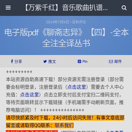
【万紫千红】音乐歌曲扒谱打带和电子书影视剧资源网
2024年7月6日 • 没有评论
电子版pdf《聊斋志异》【四】-全本
全注全译丛书
分享
推文
Pin
邮件
+++++++++
本站资源自助高速下载！部分资源无需注册登录（部分需
要会标明登录，注册登录后（
点击这里
）需要去个人中心
充值：
点击这里
）点击立即支付后支付宝扫二维码支付，
等待页面跳转显示下载链接（手机端需手动刷新页面，推
荐电脑访问）！ +++++++++++++++
请尽快抓紧及时下载，24小时后访问失效！有事文章底部
留言或请取得QQ联系：
联系我们