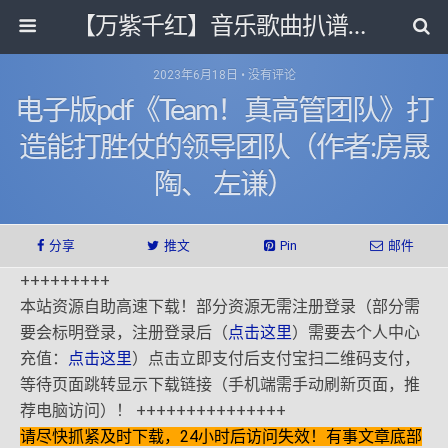
【万紫千红】音乐歌曲扒谱打带和电子书影视剧资源网
2023年6月18日 • 没有评论
电子版pdf《Team！真高管团队》打
造能打胜仗的领导团队（作者:房晟
陶、 左谦）
分享
推文
Pin
邮件
+++++++++
本站资源自助高速下载！部分资源无需注册登录（部分需
要会标明登录，注册登录后（
点击这里
）需要去个人中心
充值：
点击这里
）点击立即支付后支付宝扫二维码支付，
等待页面跳转显示下载链接（手机端需手动刷新页面，推
荐电脑访问）！ +++++++++++++++
请尽快抓紧及时下载，24小时后访问失效！有事文章底部