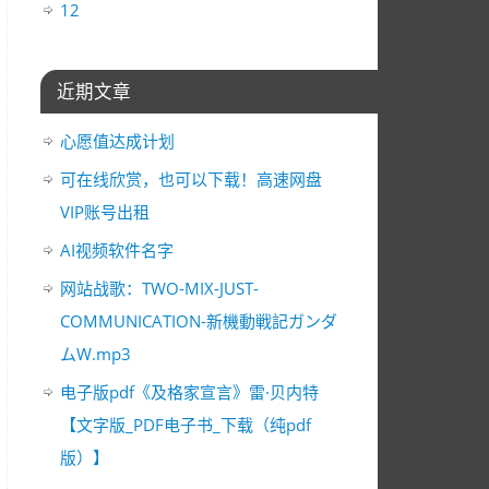
12
近期文章
心愿值达成计划
可在线欣赏，也可以下载！高速网盘
VIP账号出租
AI视频软件名字
网站战歌：TWO-MIX-JUST-
COMMUNICATION-新機動戦記ガンダ
ムW.mp3
电子版pdf《及格家宣言》雷·贝内特
【文字版_PDF电子书_下载（纯pdf
版）】