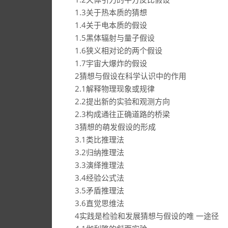
1.3关于热本质的猜想
1.4关于电本质的假设
1.5黑体辐射与量子假设
1.6狭义相对论的两个假设
1.7宇宙大爆炸的假设
2猜想与假设在科学认识中的作用
2.1解释物理现象或规律
2.2提出新的实验和观测方向
2.3构成通往正确道路的桥梁
3猜想的萌发假设的形成
3.1类比推理法
3.2归纳推理法
3.3演绎推理法
3.4经验公式法
3.5矛盾推理法
3.6直觉思维法
4实践是检验和发展猜想与假设的唯 一途径