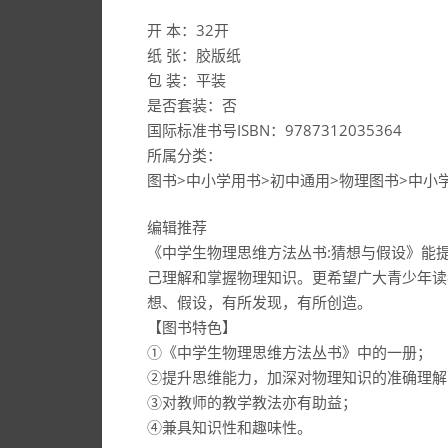
开 本：32开
纸 张：胶版纸
包 装：平装
是否套装：否
国际标准书号ISBN：9787312035364
所属分类：
图书>中小学用书>初中通用>物理图书>中小
编辑推荐
《中学生物理思维方法丛书:猜想与假设》能
己理解和掌握物理知识。更希望广大青少年读
想、假设，有所发现，有所创造。
【图书特色】
①《中学生物理思维方法丛书》中的一册；
②提升思维能力，加深对物理知识的准确理解
③对教师的教学教法亦有助益；
④兼具知识性和趣味性。