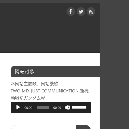
网站战歌
本网站主题歌、网站战歌：
TWO-MIX-JUST-COMMUNICATION-新機
動戦記ガンダムW
音
使
00:00
00:00
频
用
播
上/
放
下