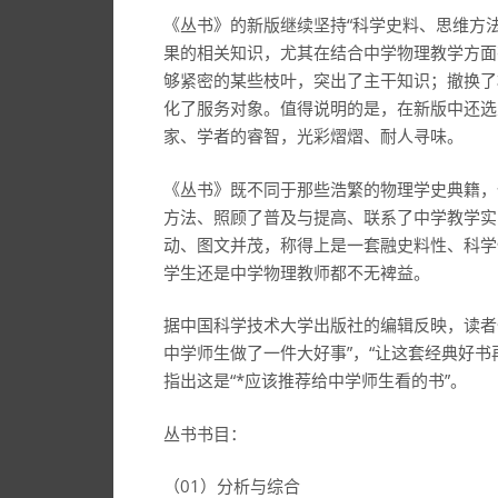
《丛书》的新版继续坚持“科学史料、思维方
果的相关知识，尤其在结合中学物理教学方面
够紧密的某些枝叶，突出了主干知识；撤换了
化了服务对象。值得说明的是，在新版中还选
家、学者的睿智，光彩熠熠、耐人寻味。
《丛书》既不同于那些浩繁的物理学史典籍，
方法、照顾了普及与提高、联系了中学教学实
动、图文并茂，称得上是一套融史料性、科学
学生还是中学物理教师都不无裨益。
据中国科学技术大学出版社的编辑反映，读者
中学师生做了一件大好事”，“让这套经典好
指出这是“*应该推荐给中学师生看的书”。
丛书书目：
（01）分析与综合