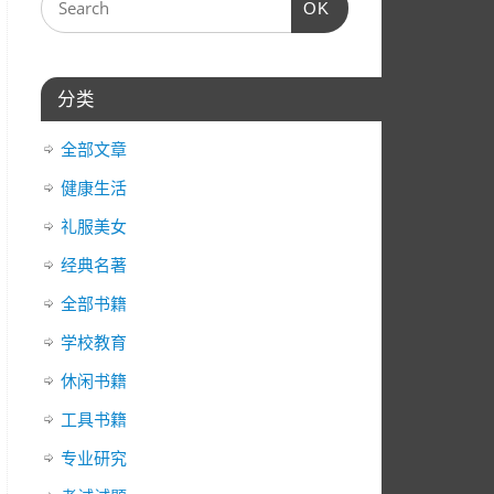
OK
器
箭
头
键
分类
来
增
全部文章
高
或
健康生活
降
礼服美女
低
经典名著
音
量。
全部书籍
学校教育
休闲书籍
工具书籍
专业研究