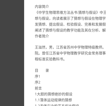
内容简介
《中学生物理思维方法丛书:猜想与假设》中
想与假设，向读者展示了猜想与假设在物理学
发猜想、提出假设、检验假设、完善和发展假
阐述了猜想与假设的教学功能及其在分析、解
作者简介
王溢然，男，江苏省苏州中学物理特级教师。1
院。曾任江苏省中学物理教学研究会常务理事
程标准实验教科书。
目 录
序1
序2
前言
1大胆的猜想绝妙的假设
1.1落体运动规律的猜想
1.2天体引力的平方反比假设