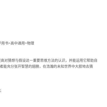
学用书>高中通用>物理
提高对猜想与假设这一重要思维方法的认识，并能运用它帮助自
者能充分张开智慧的翅膀，在浩瀚的未知世界中大胆地去猜
；