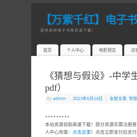
【万紫千红】电子
提供各种电子书等资源下载！
首页
个人中心
电影预览
访
《猜想与假设》-中学
pdf）
By
admin
|
2023年6月24日
|
全部文章
,
学
+++++++++
本站资源自助高速下载！部分资源无需注册登
人中心充值：
点击这里
）点击立即支付后支付