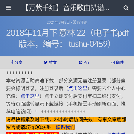
【万紫千红】音乐歌曲扒谱打带和电子书影视剧资源网
2021年3月8日 • 没有评论
2018年11月下 意林 22（电子书pdf
版本，编号： tushu-0459）
分享
推文
Pin
邮件
+++++++++
本站资源自助高速下载！部分资源无需注册登录（部分需
要会标明登录，注册登录后（
点击这里
）需要去个人中心
充值：
点击这里
）点击立即支付后支付宝扫二维码支付，
等待页面跳转显示下载链接（手机端需手动刷新页面，推
荐电脑访问）！ +++++++++++++++
请尽快抓紧及时下载，24小时后访问失效！有事文章底部
留言或请取得QQ联系：
联系我们