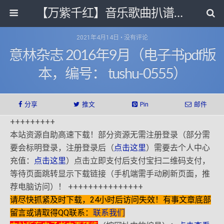
【万紫千红】音乐歌曲扒谱打带和电子书影视剧资源网
2021年4月14日 • 没有评论
意林杂志 2016年9月（电子书pdf版
本，编号： tushu-0555）
分享
推文
Pin
邮件
+++++++++
本站资源自助高速下载！部分资源无需注册登录（部分需
要会标明登录，注册登录后（
点击这里
）需要去个人中心
充值：
点击这里
）点击立即支付后支付宝扫二维码支付，
等待页面跳转显示下载链接（手机端需手动刷新页面，推
荐电脑访问）！ +++++++++++++++
请尽快抓紧及时下载，24小时后访问失效！有事文章底部
留言或请取得QQ联系：
联系我们