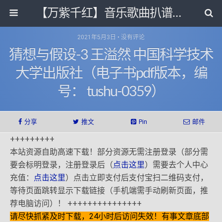
【万紫千红】音乐歌曲扒谱打带和电子书影视剧资源网
2021年5月3日 • 没有评论
猜想与假设-3 王溢然 中国科学技术
大学出版社（电子书pdf版本，编
号： tushu-0359）
分享
推文
Pin
邮件
+++++++++
本站资源自助高速下载！部分资源无需注册登录（部分需
要会标明登录，注册登录后（
点击这里
）需要去个人中心
充值：
点击这里
）点击立即支付后支付宝扫二维码支付，
等待页面跳转显示下载链接（手机端需手动刷新页面，推
荐电脑访问）！ +++++++++++++++
请尽快抓紧及时下载，24小时后访问失效！有事文章底部