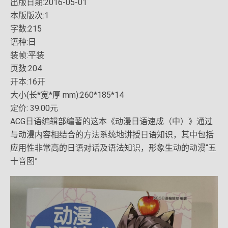
出版日期:2016-05-01
本版版次:1
字数:215
语种:日
装帧:平装
页数:204
开本:16开
大小(长*宽*厚 mm):260*185*14
定价: 39.00元
ACG日语编辑部编著的这本《动漫日语速成（中）》通过
与动漫内容相结合的方法系统地讲授日语知识，其中包括
应用性非常高的日语对话及语法知识，形象生动的动漫“五
十音图”