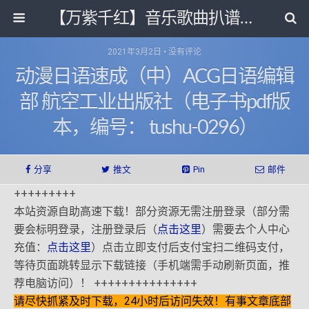
【万紫千红】音乐歌曲扒谱打带和电子书影视剧资源网
2021年3月2日 • 没有评论
动漫日语速成（中）ACG日语编辑
部 航空工业出版社（电子书pdf版
本，编号： tushu-0296）
分享
推文
Pin
邮件
+++++++++
本站资源自助高速下载！部分资源无需注册登录（部分需
要会标明登录，注册登录后（
点击这里
）需要去个人中心
充值：
点击这里
）点击立即支付后支付宝扫二维码支付，
等待页面跳转显示下载链接（手机端需手动刷新页面，推
荐电脑访问）！ +++++++++++++++
请尽快抓紧及时下载，24小时后访问失效！有事文章底部