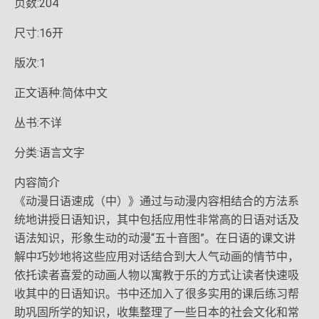
页数:204
尺寸:16开
版次:1
正文语种:简体中文
丛书:不详
分类:语言文字
内容简介
《动漫日语速成（中）》通过与动漫内容相结合的方法系
统地讲授日语知识，其中包括应用性非常高的日语对话及
语法知识，形象生动的动漫“五十音图”。在日语的课文讲
解中巧妙地将这些应用对话结合到大人气动画的情节中，
依托读者喜爱的动画人物以寓教于乐的方式让读者快速吸
收其中的日语知识。书中还加入了很多实用的课后练习帮
助巩固所学的知识，收集整理了一些日本的社会文化和常