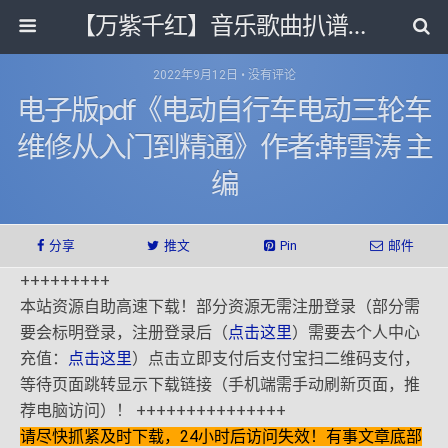
【万紫千红】音乐歌曲扒谱打带和电子书影视剧资源网
2022年9月12日 • 没有评论
电子版pdf《电动自行车电动三轮车
维修从入门到精通》作者:韩雪涛 主
编
分享
推文
Pin
邮件
+++++++++
本站资源自助高速下载！部分资源无需注册登录（部分需
要会标明登录，注册登录后（
点击这里
）需要去个人中心
充值：
点击这里
）点击立即支付后支付宝扫二维码支付，
等待页面跳转显示下载链接（手机端需手动刷新页面，推
荐电脑访问）！ +++++++++++++++
请尽快抓紧及时下载，24小时后访问失效！有事文章底部