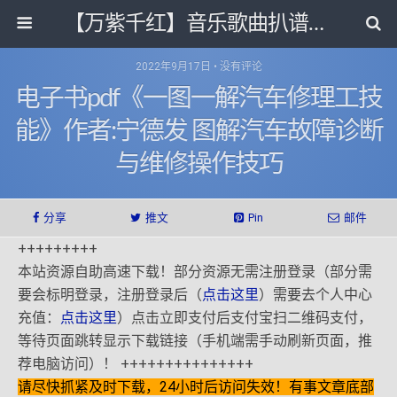
【万紫千红】音乐歌曲扒谱打带和电子书影视剧资源网
2022年9月17日 • 没有评论
电子书pdf《一图一解汽车修理工技
能》作者:宁德发 图解汽车故障诊断
与维修操作技巧
分享
推文
Pin
邮件
+++++++++
本站资源自助高速下载！部分资源无需注册登录（部分需
要会标明登录，注册登录后（
点击这里
）需要去个人中心
充值：
点击这里
）点击立即支付后支付宝扫二维码支付，
等待页面跳转显示下载链接（手机端需手动刷新页面，推
荐电脑访问）！ +++++++++++++++
请尽快抓紧及时下载，24小时后访问失效！有事文章底部