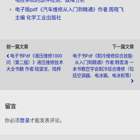
电控系统的部件检测、故障分析
电子版pdf《汽车维修从入门到精通》作者:周晓飞
主编 化学工业出版社
前一篇文章
下一篇文章
电子书pdf《液压维修1000
电子书pdf《制冷维修综合技能-
问（第二版）》液压维修技术
从入门到精通》作者:韩雪涛 一
大全书籍 作者:陆望龙、陆桦
本书教您学会制冷综合维修（包
括空调器、电冰箱、电冰柜等）
留言
你必须
登录
才能发表评论。