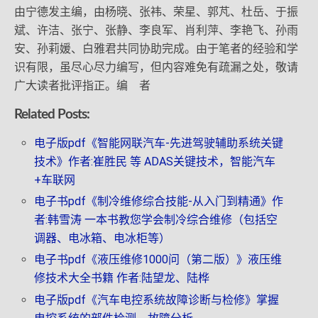
由宁德发主编，由杨晓、张袆、荣星、郭芃、杜岳、于振
斌、许洁、张宁、张静、李良军、肖利萍、李艳飞、孙雨
安、孙莉媛、白雅君共同协助完成。由于笔者的经验和学
识有限，虽尽心尽力编写，但内容难免有疏漏之处，敬请
广大读者批评指正。编 者
Related Posts:
电子版pdf《智能网联汽车-先进驾驶辅助系统关键
技术》作者:崔胜民 等 ADAS关键技术，智能汽车
+车联网
电子书pdf《制冷维修综合技能-从入门到精通》作
者:韩雪涛 一本书教您学会制冷综合维修（包括空
调器、电冰箱、电冰柜等）
电子书pdf《液压维修1000问（第二版）》液压维
修技术大全书籍 作者:陆望龙、陆桦
电子版pdf《汽车电控系统故障诊断与检修》掌握