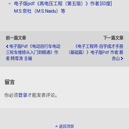
电子版pdf《高电压工程（第五版）》作者:[印度]
M.S.奈杜（M.S.Naidu）等
前一篇文章
下一篇文章
电子版pdf《电动自行车电动
《电子工程师-自学成才手册
三轮车维修从入门到精通》作
（基础篇）》电子版pdf 作者:蔡
者:韩雪涛 主编
杏山
留言
你必须
登录
才能发表评论。
返回顶部