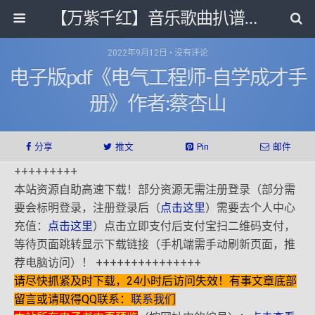
【万紫千红】音乐歌曲扒谱打带和电子书影视剧资源网
2022年9月12日 • 没有评论
电子版pdf《电气工程师-自学成才手
册》作者:蔡杏山
分享
推文
Pin
邮件
+++++++++
本站资源自助高速下载！部分资源无需注册登录（部分需
要会标明登录，注册登录后（
点击这里
）需要去个人中心
充值：
点击这里
）点击立即支付后支付宝扫二维码支付，
等待页面跳转显示下载链接（手机端需手动刷新页面，推
荐电脑访问）！ +++++++++++++++
请尽快抓紧及时下载，24小时后访问失效！有事文章底部
留言或请取得QQ联系：
联系我们