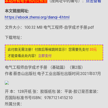
本站所有电子书内页预览
（按网址中的编号）：
点击查看
本文链接网址:
https://ebook.zhensi.org/dianqi-4.html
文件大小：100.32 MB 电气工程师-自学成才手册.pdf
下载地址：
此付款无需注册！付款后等候跳转显示！您需要先支付
20元
才能查看此处内容！
立即支付
电气工程师自学成才手册 （基础篇）（第2版）
作者:蔡杏山出版社:电子工业出版社出版时间:2021年07月
开 本：128开纸 张：胶版纸包 装：平装-胶订是否套装：
否国际标准书号ISBN：9787121415210
所属分类：