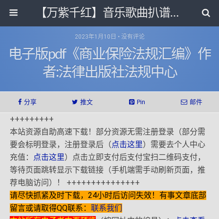
【万紫千红】音乐歌曲扒谱打带和电子书影视剧资源网
2023年1月10日 • 没有评论
电子版pdf《商业保险法规汇编》作
者:法律出版社法规中心
分享
推文
Pin
邮件
+++++++++
本站资源自助高速下载！部分资源无需注册登录（部分需
要会标明登录，注册登录后（
点击这里
）需要去个人中心
充值：
点击这里
）点击立即支付后支付宝扫二维码支付，
等待页面跳转显示下载链接（手机端需手动刷新页面，推
荐电脑访问）！ +++++++++++++++
请尽快抓紧及时下载，24小时后访问失效！有事文章底部
留言或请取得QQ联系：
联系我们