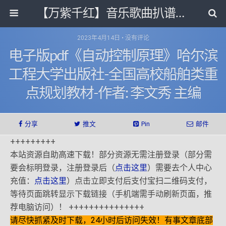
【万紫千红】音乐歌曲扒谱打带和电子书影视剧资源网
2023年4月14日 • 没有评论
电子版pdf《自动控制原理》哈尔滨
工程大学出版社-全国高校船舶类重
点规划教材-作者: 李文秀 主编
分享
推文
Pin
邮件
+++++++++
本站资源自助高速下载！部分资源无需注册登录（部分需
要会标明登录，注册登录后（
点击这里
）需要去个人中心
充值：
点击这里
）点击立即支付后支付宝扫二维码支付，
等待页面跳转显示下载链接（手机端需手动刷新页面，推
荐电脑访问）！ +++++++++++++++
请尽快抓紧及时下载，24小时后访问失效！有事文章底部