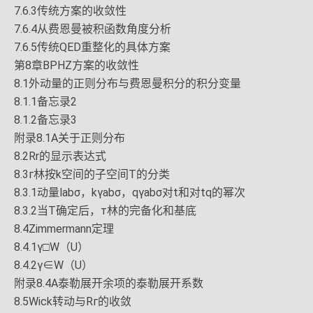
7.6.3传统方案的收敛性
7.6.4从费恩曼被积函数角度分析
7.6.5传统QED重整化的具体方案
第8章BPHZ方案的收敛性
8.1外动量的正则分布与费恩曼积分的积分变量
8.1.1备忘录2
8.1.2备忘录3
附录8.1A关于正则分布
8.2Rr的显示表达式
8.3г林按k空间的子空间T的分类
8.3.1动量labσ，kγabσ，qγabσ对t和对tq的幂次
8.3.2当T确定后，т林的完备化和基底
8.4Zimmermann定理
8.4.1γ□W（U）
8.4.2γ∈W（U）
附录8.4A泰勒展开余项的泰勒展开系数
8.5Wick转动与Rг的收敛