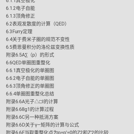
6.1.1真空极化
6.1.2电子自能
6.1.3顶角修正
6.2表观发散度的计算（QED）
6.3Furry定理
6.4关于费米子圈的规范不变性
6.5费恩曼积分的洛伦兹变换性质
附录6.5A∑（p）的形式
6.6QED单圈图重整化
6.6.1真空极化的单圈图
6.6.2电子自能的单圈图
6.6.3顶角修正的单圈图
6.6.4单圈图重整化总结
附录6.6A光子△□I的计算
附录6.68g1的计算过程
附录6.6C另一种抵消方案
附录6.6D关于γ—矩阵的计算与公式
附录6.6E当取重整化点为p=p’=0的Z2和Z’2的比较