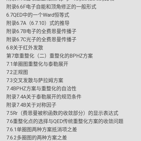
附录6.6F电子自能和顶角修正的一般形式
6.7QED中的一个Ward恒等式
附录6.7A（6.7.10）式的推导
附录6.7B电子的全费恩曼传播子
附录6.7C光子的全费恩曼传播子
6.8关于红外发散
第7章重整化（二）重整化的BPHZ方案
7.1单圈图重整化与泰勒展开
7.2正规图
7.3交叉发散与萨拉姆方案
7.4BPHZ方案与重整化的自洽性
附录7.4A关于泰勒展开的规范条件
附录7.4B关于对称因子
7.5Rr（费恩曼被积函数的收敛部分）的显示表达式
7.6重整化点的选择与QED传统重整化方案的收敛问题
7.6.1单圈图两种方案抵消项之差
7.6.2多圈图的两种方案之差