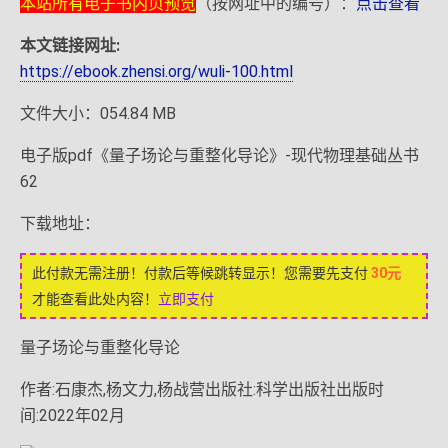
本站所有电子书内页预览
（按网址中的编号）：
点击查看
本文链接网址:
https://ebook.zhensi.org/wuli-100.html
文件大小：054.84 MB
电子版pdf《量子场论与重整化导论》-现代物理基础丛书
62
下载地址：
此付款无需注册！付款后等候跳转显示！您需要先支付
30元
才能查看此处内容！
立即支付
量子场论与重整化导论
作者:石康杰,杨文力,杨战营出版社:科学出版社出版时
间:2022年02月