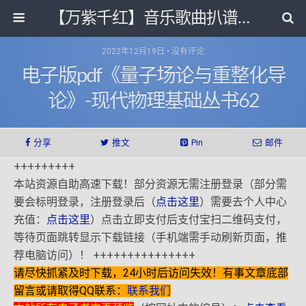
【万紫千红】音乐歌曲扒谱打带和电子书影视剧资源网
2022年12月19日 • 没有评论
电子版pdf《量子场论与重整化导
论》-现代物理基础丛书62
分享
推文
Pin
邮件
+++++++++
本站资源自助高速下载！部分资源无需注册登录（部分需
要会标明登录，注册登录后（
点击这里
）需要去个人中心
充值：
点击这里
）点击立即支付后支付宝扫二维码支付，
等待页面跳转显示下载链接（手机端需手动刷新页面，推
荐电脑访问）！ +++++++++++++++
请尽快抓紧及时下载，24小时后访问失效！有事文章底部
留言或请取得QQ联系：
联系我们