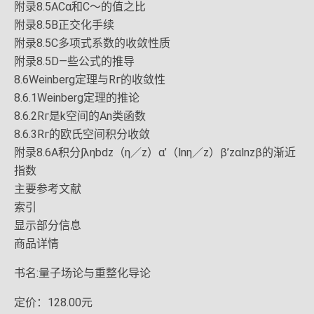
附录8.5ACα和C～的值之比
附录8.5B正交化手续
附录8.5C多项式系数的收敛性质
附录8.5D—些公式的推导
8.6Weinberg定理与Rг的收敛性
8.6.1Weinberg定理的推论
8.6.2Rг是k空间的An类函数
8.6.3Rг的欧氏空间积分收敛
附录8.6A积分∫ληbdz（η／z）α’（lnη／z）β’zαlnzβ的渐近
指数
主要参考文献
索引
显示部分信息
商品详情
书名:量子场论与重整化导论
定价：128.00元