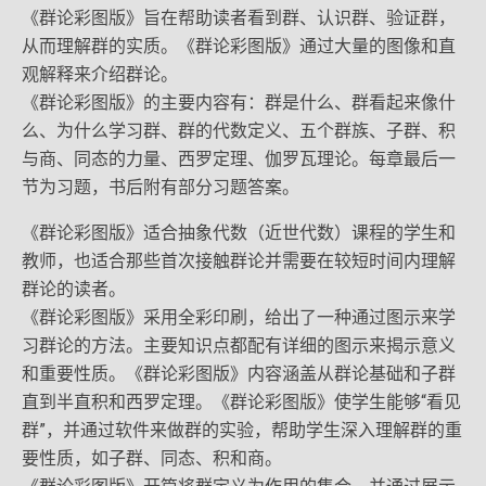
《群论彩图版》旨在帮助读者看到群、认识群、验证群，
从而理解群的实质。《群论彩图版》通过大量的图像和直
观解释来介绍群论。
《群论彩图版》的主要内容有：群是什么、群看起来像什
么、为什么学习群、群的代数定义、五个群族、子群、积
与商、同态的力量、西罗定理、伽罗瓦理论。每章最后一
节为习题，书后附有部分习题答案。
《群论彩图版》适合抽象代数（近世代数）课程的学生和
教师，也适合那些首次接触群论并需要在较短时间内理解
群论的读者。
《群论彩图版》采用全彩印刷，给出了一种通过图示来学
习群论的方法。主要知识点都配有详细的图示来揭示意义
和重要性质。《群论彩图版》内容涵盖从群论基础和子群
直到半直积和西罗定理。《群论彩图版》使学生能够“看见
群”，并通过软件来做群的实验，帮助学生深入理解群的重
要性质，如子群、同态、积和商。