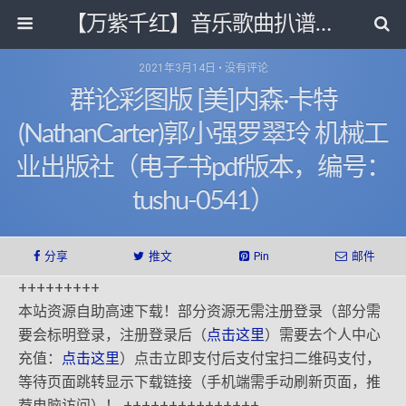
【万紫千红】音乐歌曲扒谱打带和电子书影视剧资源网
2021年3月14日 • 没有评论
群论彩图版 [美]内森·卡特
(NathanCarter)郭小强罗翠玲 机械工
业出版社（电子书pdf版本，编号：
tushu-0541）
分享
推文
Pin
邮件
+++++++++
本站资源自助高速下载！部分资源无需注册登录（部分需
要会标明登录，注册登录后（
点击这里
）需要去个人中心
充值：
点击这里
）点击立即支付后支付宝扫二维码支付，
等待页面跳转显示下载链接（手机端需手动刷新页面，推
荐电脑访问）！ +++++++++++++++