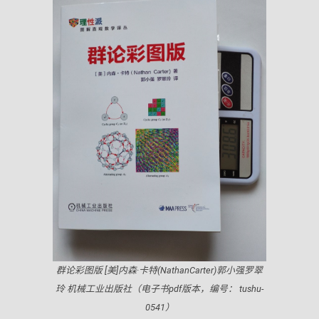
群论彩图版 [美]内森·卡特(NathanCarter)郭小强罗翠
玲 机械工业出版社（电子书pdf版本，编号： tushu-
0541）