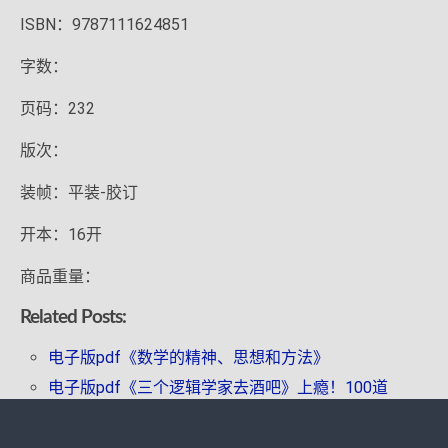
ISBN：9787111624851
字数：
页码：232
版次：
装帧：平装-胶订
开本：16开
商品重量：
Related Posts:
电子版pdf《数学的精神、思想和方法》
电子版pdf《三个逻辑学家去酒吧》上瘾！100道
脑洞数学逻辑题集合
《分形——颠覆传统的几何学》数学文化小丛书3