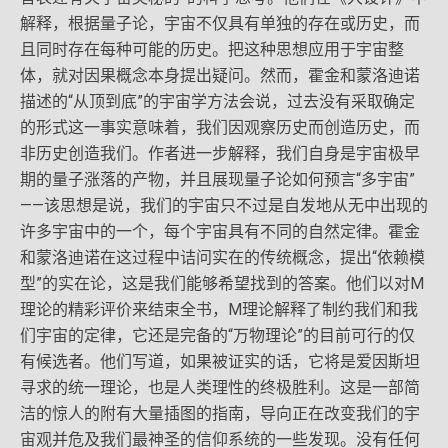
解释，根据量子论，宇宙不仅具有单独的存在或历史，而
且同时存在每种可能的历史。把这种思想应用于宇宙整
体，就对因果概念本身提出疑问。然而，霍金和蒙洛迪诺
描述的“从顶到底”的宇宙学方法会说，过去没有采取确定
的形式这一事实意味着，我们因观察历史而创造历史，而
非历史创造我们。作者进一步解释，我们自身是宇宙极早
期的量子涨落的产物，并且展现量子论如何预言“多宇宙”
——该思想是说，我们的宇宙只不过是自发地从无中出现的
许多宇宙中的一个，每个宇宙具有不同的自然定律。霍金
和蒙洛迪诺在这过程中诘问实在的传统概念，提出“依赖模
型”的实在论，这是我们能够希望找到的答案。他们以对M
理论的精彩评价来结束全书，M理论解释了制约我们和我
们宇宙的定律，它还是完备的“万物理论”的目前可行的仅
有候选者。他们写道，如果被证实的话，它将是爱因斯坦
寻求的统一理论，也是人类理性的终极胜利。这是一部简
洁的惊人的附有大量插图的指南，导向正在改变我们的宇
宙观并危及我们最神圣的信仰系统的一些发现。没有任何