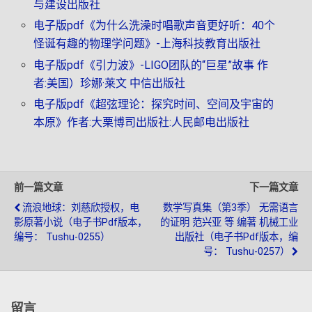
与建设出版社
电子版pdf《为什么洗澡时唱歌声音更好听：40个
怪诞有趣的物理学问题》-上海科技教育出版社
电子版pdf《引力波》-LIGO团队的“巨星”故事 作
者:美国）珍娜·莱文 中信出版社
电子版pdf《超弦理论：探究时间、空间及宇宙的
本原》作者:大栗博司出版社:人民邮电出版社
前一篇文章
下一篇文章
流浪地球：刘慈欣授权，电
数学写真集（第3季） 无需语言
影原著小说（电子书pdf版本，
的证明 范兴亚 等 编著 机械工业
编号： Tushu-0255）
出版社（电子书pdf版本，编
号： Tushu-0257）
留言