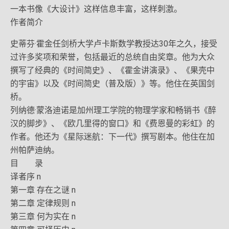
一本书像《大设计》这样信息丰富，这样刺激。
作者简介
史蒂芬·霍金任剑桥大学卢卡斯数学教授达30年之久，接受
过许多奖项和荣誉，包括最近的总统自由奖章。他为大众
撰写了经典的《时间简史》、《霍金讲演录》、《果壳中
的宇宙》以及《时间简史（普及版）》等。他住在英国剑
桥。
列纳德·蒙洛迪诺是加州理工学院的物理学家和畅销书《醉
汉的脚步》、《欧几里得的窗口》和《费恩曼的彩虹》的
作者。他还为《星际迷航：下一代》撰写剧本。他住在加
州帕萨迪纳。
目 录
译者序 n
第一章 存在之谜 n
第二章 定律规则 n
第三章 何为实在 n