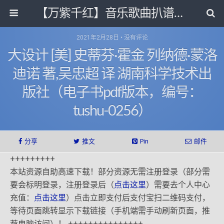
【万紫千红】音乐歌曲扒谱打带和电子书影视剧资源网
2021年2月28日 • 没有评论
大设计 [美] 史蒂芬·霍金 列纳德·蒙洛
迪诺 著,吴忠超 译 湖南科学技术出
版社（电子书pdf版本，编号：
tushu-0256）
分享
推文
Pin
邮件
+++++++++
本站资源自助高速下载！部分资源无需注册登录（部分需
要会标明登录，注册登录后（
点击这里
）需要去个人中心
充值：
点击这里
）点击立即支付后支付宝扫二维码支付，
等待页面跳转显示下载链接（手机端需手动刷新页面，推
荐电脑访问）！ +++++++++++++++