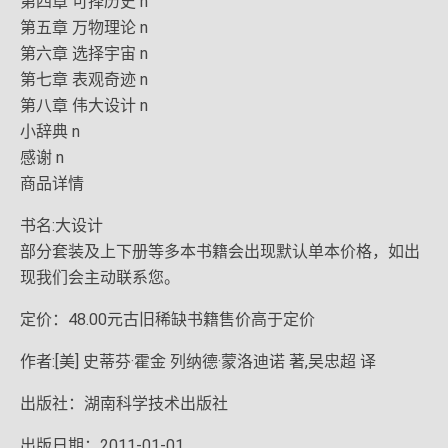
第四章 可择历史 n
第五章 万物理论 n
第六章 选择宇宙 n
第七章 表观奇迹 n
第八章 伟大设计 n
小辞典 n
感谢 n
商品详情
书名:大设计
部分套装及上下册等多本书籍会出现默认单本价格，如出
现我们会主动联系您。
定价：48.00元古旧稀缺书籍售价高于定价
作者:[美] 史蒂芬·霍金 列纳德·蒙洛迪诺 著,吴忠超 译
出版社：湖南科学技术出版社
出版日期：2011-01-01