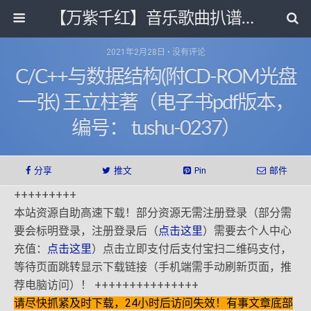
【万紫千红】音乐歌曲扒谱打带和电子书影视剧资源网
2021年2月28日 • 没有评论
C/C++与数据结构(附CD-ROM光盘
一张) 王立柱著（电子书pdf版本，
编号： tushu-0237）
分享
推文
Pin
邮件
+++++++++
本站资源自助高速下载！部分资源无需注册登录（部分需
要会标明登录，注册登录后（
点击这里
）需要去个人中心
充值：
点击这里
）点击立即支付后支付宝扫二维码支付，
等待页面跳转显示下载链接（手机端需手动刷新页面，推
荐电脑访问）！ +++++++++++++++
请尽快抓紧及时下载，24小时后访问失效！有事文章底部