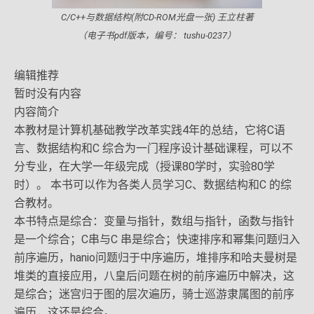
C/C++与数据结构(附CD-ROM光盘一张) 王立柱著
（电子书pdf版本，编号： tushu-0237）
编辑推荐
暂时没有内容
内容简介
本教材是计算机基础教学改革实践4年的总结，它将C语
言、数据结构和C 综合为一门程序设计基础课程，可以不
分专业，在大学一年级完成（授课80学时，实验80学
时）。 本书可以作为各类人员学习C、数据结构和C 的综
合教材。
本书特点是综合：变量与指针，数组与指针，函数与指针
是一个综合；C串与C 串是综合；快速排序和幂集问题归入
前序遍历，hanio问题归于中序遍历，堆排序和哈夫曼树是
堆类的直接应用，八皇后问题在树的前序遍历中解决，这
是综合；迷宫归于图的层次遍历，骑士巡游隶属图的前序
遍历，这还是综合。