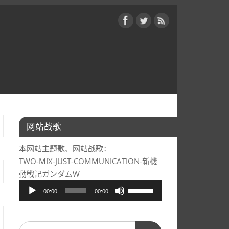
网站战歌
本网站主题歌、网站战歌：
TWO-MIX-JUST-COMMUNICATION-新機
動戦記ガンダムW
音
使
00:00
00:00
频
用
播
上/
放
下