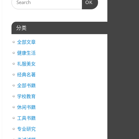
OK
器
箭
头
键
分类
来
增
全部文章
高
或
健康生活
降
礼服美女
低
经典名著
音
量。
全部书籍
学校教育
休闲书籍
工具书籍
专业研究