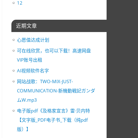
12
近期文章
心愿值达成计划
可在线欣赏，也可以下载！高速网盘
VIP账号出租
AI视频软件名字
网站战歌：TWO-MIX-JUST-
COMMUNICATION-新機動戦記ガンダ
ムW.mp3
电子版pdf《及格家宣言》雷·贝内特
【文字版_PDF电子书_下载（纯pdf
版）】