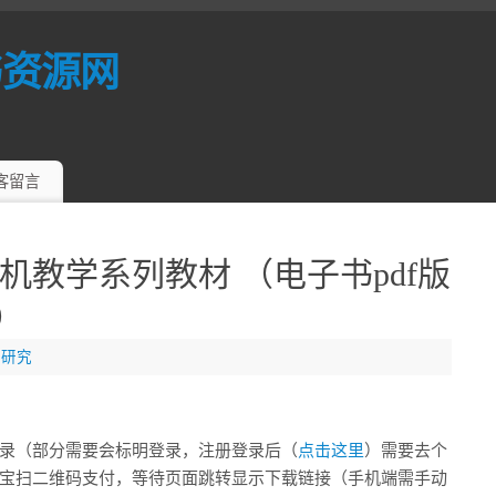
书资源网
客留言
教学系列教材 （电子书pdf版
9）
业研究
录（部分需要会标明登录，注册登录后（
点击这里
）需要去个
宝扫二维码支付，等待页面跳转显示下载链接（手机端需手动