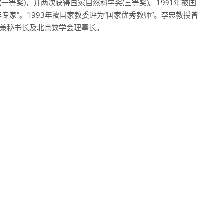
等奖)，并两次获得国家自然科学奖(三等奖)。1991年被国
专家”。1993年被国家教委评为“国家优秀教师”。李忠教授曾
兼秘书长及北京数学会理事长。