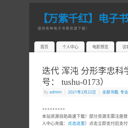
【万紫千红】电子
提供各种电子书等资源下载！
首页
个人中心
电影预览
访
迭代 浑沌 分形李忠科
号： tushu-0173）
By
admin
|
2021年2月22日
|
全部书籍
,
专
+++++++++
本站资源自助高速下载！部分资源无需注册登
人中心充值：
点击这里
）点击立即支付后支付