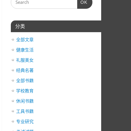
OK
器
箭
头
键
分类
来
增
全部文章
高
或
健康生活
降
礼服美女
低
经典名著
音
量。
全部书籍
学校教育
休闲书籍
工具书籍
专业研究