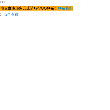
+++
有事文章底部留言或请取得QQ联系：
联系我们
：
点击查看