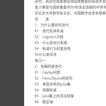
研究，其研究成果曾获得国家教委科技进步奖(一
家人事部与国家教委评为“有突出贡献的中青年
任北京大学数学系主任，中国数学会常务理事
目 录
1 为什么要研究迭代
§1 迭代及其轨道
§2 Logistics方程
§3 什么是动力系统
§4 轨道行为的复杂性
§5什么是浑沌
练习一
2 有趣的复迭代
§1 Cayley问题
§2 Fatou与Julia的研究
§3 美丽多样的Julia集
§4 周期轨道
§5 Julia集上的浑沌现象
§6 稳定域