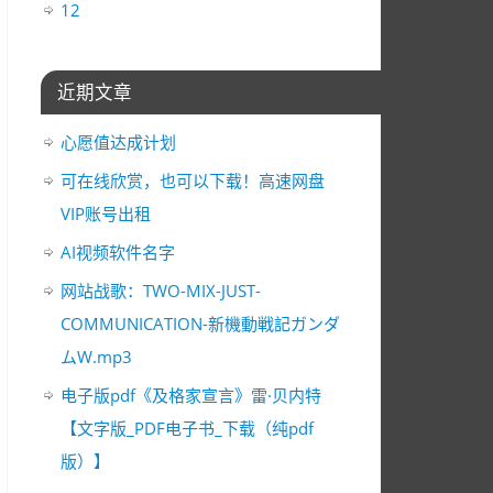
12
近期文章
心愿值达成计划
可在线欣赏，也可以下载！高速网盘
VIP账号出租
AI视频软件名字
网站战歌：TWO-MIX-JUST-
COMMUNICATION-新機動戦記ガンダ
ムW.mp3
电子版pdf《及格家宣言》雷·贝内特
【文字版_PDF电子书_下载（纯pdf
版）】