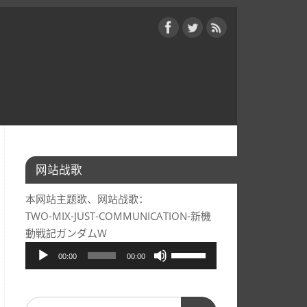
网站战歌
本网站主题歌、网站战歌：
TWO-MIX-JUST-COMMUNICATION-新機
動戦記ガンダムW
音
使
00:00
00:00
频
用
播
上/
放
下