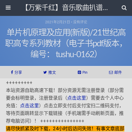
【万紫千红】音乐歌曲扒谱打带和电子书影视剧资源网
2021年2月21日 • 没有评论
单片机原理及应用(新版)/21世纪高
职高专系列教材（电子书pdf版本，
编号： tushu-0162）
分享
推文
Pin
邮件
+++++++++
本站资源自助高速下载！部分资源无需注册登录（部分需
要会标明登录，注册登录后（
点击这里
）需要去个人中心
充值：
点击这里
）点击立即支付后支付宝扫二维码支付，
等待页面跳转显示下载链接（手机端需手动刷新页面，推
荐电脑访问）！ +++++++++++++++
请尽快抓紧及时下载，24小时后访问失效！有事文章底部