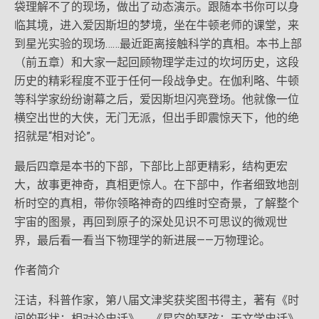
袋理解不了的现场，做出了动态演示。跟随本书你可以身
临其境，进入爱因斯坦的梦境，坐在牛顿老师的课堂，来
到星光实验的现场……最近距离接触科学的真相。本书上部
（前五章）和大家一起回顾物理学走过的坎坷历史，这段
历史的精彩程度不亚于任何一段战争史。在伽利略、牛顿
等科学家纷纷谢幕之后，爱因斯坦闪亮登场。他就像一位
横空出世的大侠，无门无派，但出手即震惊天下，他的绝
招就是“相对论”。
最后四章是本书的下部，下部比上部更精彩，结构更宏
大，故事更神奇，真相更惊人。在下部中，作者细致地剖
析时空的真相，带你领略神奇的四维时空奇景，了解整个
宇宙的图景，再回到原子的深处见识不可思议的微观世
界，最后看一看当下物理学的新进展——万物理论。
作者简介
汪诘，科普作家，第八届文津奖获奖图书得主，著有《时
间的形状：相对论史话》、《星空的琴弦：天文学史话》