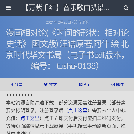
【万紫千红】音乐歌曲扒谱打带和电子书影视剧资源网
2021年2月20日 • 没有评论
漫画相对论(《时间的形状：相对论
史话》 图文版) 汪诘原著,阿什 绘 北
京时代华文书局（电子书pdf版本，
编号： tushu-0138）
分享
推文
Pin
邮件
+++++++++
本站资源自助高速下载！部分资源无需注册登录（部分需
要会标明登录，注册登录后（
点击这里
）需要去个人中心
充值：
点击这里
）点击立即支付后支付宝扫二维码支付，
等待页面跳转显示下载链接（手机端需手动刷新页面，推
荐电脑访问）！ +++++++++++++++