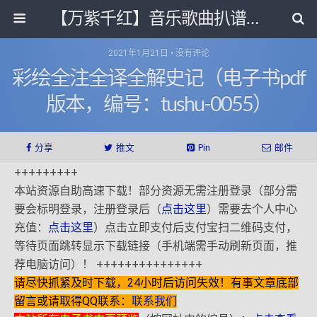
【万紫千红】音乐歌曲扒谱打带和电子书影视剧资源网
2021年1月21日 • 没有评论
彩绘全注全译全解史记（电子书pdf
版本，编号：tushu-0055）
分享
推文
Pin
邮件
+++++++++
本站资源自助高速下载！部分资源无需注册登录（部分需
要会标明登录，注册登录后（
点击这里
）需要去个人中心
充值：
点击这里
）点击立即支付后支付宝扫二维码支付，
等待页面跳转显示下载链接（手机端需手动刷新页面，推
荐电脑访问）！ +++++++++++++++
请尽快抓紧及时下载，24小时后访问失效！有事文章底部
留言或请取得QQ联系：
联系我们