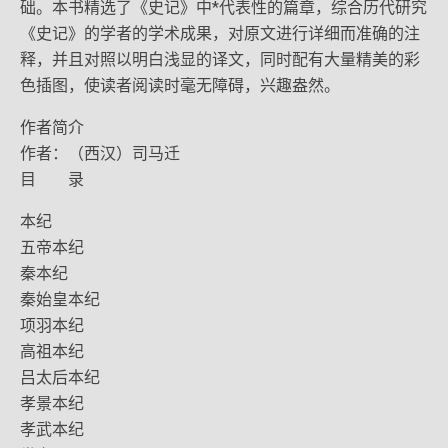
础。本书精选了《史记》中*代表性的篇章，综合历代研究
《史记》的学者的学术成果，对原文进行详细而准确的注
释，并且对照以明白浅显的译文，同时配有大量精美的彩
色插图，使读者阅读时毫无障碍，兴趣盎然。
作者简介
作者：（西汉）司马迁
目 录
本纪
五帝本纪
秦本纪
秦始皇本纪
项羽本纪
高祖本纪
吕太后本纪
孝景本纪
孝武本纪