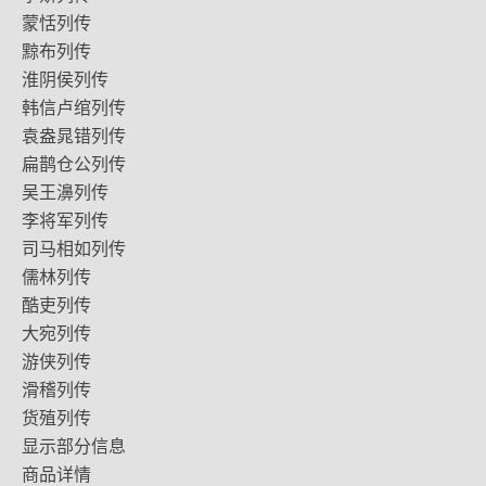
蒙恬列传
黥布列传
淮阴侯列传
韩信卢绾列传
袁盎晁错列传
扁鹊仓公列传
吴王濞列传
李将军列传
司马相如列传
儒林列传
酷吏列传
大宛列传
游侠列传
滑稽列传
货殖列传
显示部分信息
商品详情