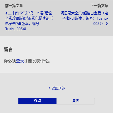
前一篇文章
下一篇文章
二十四节气知识一本通(超值
沉思录大全集/超值白金版（电
全彩珍藏版)(精)/彩色悦读馆（
子书pdf版本，编号：tushu-
电子书pdf版本，编号：
0057）
Tushu-0054）
留言
你必须
登录
才能发表评论。
返回顶部
移动
桌面