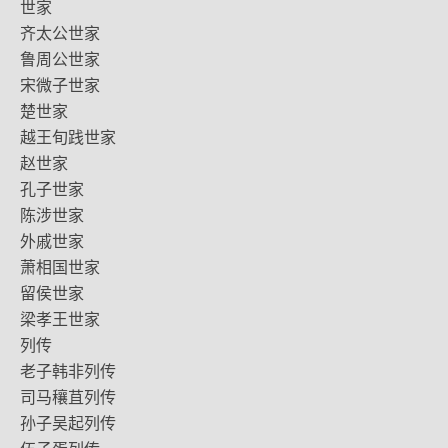
世家
齐太公世家
鲁周公世家
宋微子世家
楚世家
越王旬践世家
赵世家
孔子世家
陈涉世家
外戚世家
萧相国世家
留侯世家
梁孝王世家
列传
老子韩非列传
司马穰苴列传
孙子吴起列传