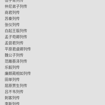
伍子胥列传
仲尼弟子列传
商君列传
苏秦列传
张仪列传
白起王翦列传
孟子苟卿列传
孟尝君列传
平原君虞卿列传
魏公子列传
范雎蔡泽列传
乐毅列传
廉颇蔺相如列传
田单列传
屈原贾生列传
吕不韦列传
刺客列传
李斯列传