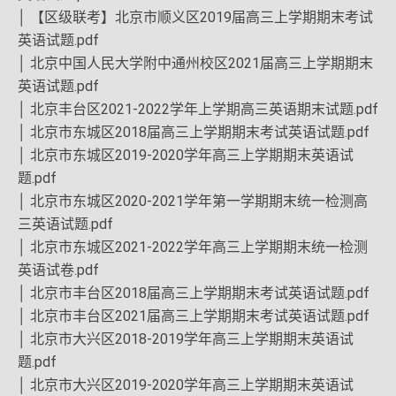
│ 【区级联考】北京市顺义区2019届高三上学期期末考试
英语试题.pdf
│ 北京中国人民大学附中通州校区2021届高三上学期期末
英语试题.pdf
│ 北京丰台区2021-2022学年上学期高三英语期末试题.pdf
│ 北京市东城区2018届高三上学期期末考试英语试题.pdf
│ 北京市东城区2019-2020学年高三上学期期末英语试
题.pdf
│ 北京市东城区2020-2021学年第一学期期末统一检测高
三英语试题.pdf
│ 北京市东城区2021-2022学年高三上学期期末统一检测
英语试卷.pdf
│ 北京市丰台区2018届高三上学期期末考试英语试题.pdf
│ 北京市丰台区2021届高三上学期期末考试英语试题.pdf
│ 北京市大兴区2018-2019学年高三上学期期末英语试
题.pdf
│ 北京市大兴区2019-2020学年高三上学期期末英语试