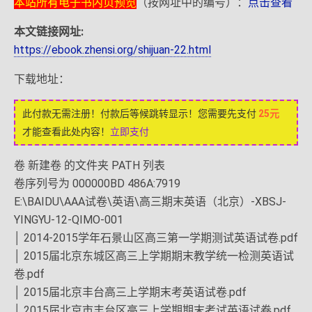
本站所有电子书内页预览
（按网址中的编号）：
点击查看
本文链接网址:
https://ebook.zhensi.org/shijuan-22.html
下载地址：
此付款无需注册！付款后等候跳转显示！您需要先支付
25元
才能查看此处内容！
立即支付
卷 新建卷 的文件夹 PATH 列表
卷序列号为 000000BD 486A:7919
E:\BAIDU\AAA试卷\英语\高三期末英语（北京）-XBSJ-
YINGYU-12-QIMO-001
│ 2014-2015学年石景山区高三第一学期测试英语试卷.pdf
│ 2015届北京东城区高三上学期期末教学统一检测英语试
卷.pdf
│ 2015届北京丰台高三上学期末考英语试卷.pdf
│ 2015届北京市丰台区高三上学期期末考试英语试卷.pdf