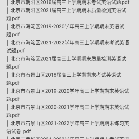
│ 北京市朝阳区2018届高三上学期期末考试英语试题.pdf
│ 北京市朝阳区2021届高三上学期期末质量检测英语试
题.pdf
│ 北京市海淀区2019-2020学年高三上学期期末英语试
题.pdf
│ 北京市海淀区2021-2022学年高三上学期期末考试英语
试题.pdf
│ 北京市海淀区2021届高三上学期期末质量检测英语试
题.pdf
│ 北京市石景山区2018届高三上学期期末考试英语试
题.pdf
│ 北京市石景山区2019-2020学年高三上学期期末英语试
题.pdf
│ 北京市石景山区2020-2021学年高三上学期期末英语试
题.pdf
│ 北京市石景山区2021-2022学年高三上学期期末练习英
语试卷 .pdf