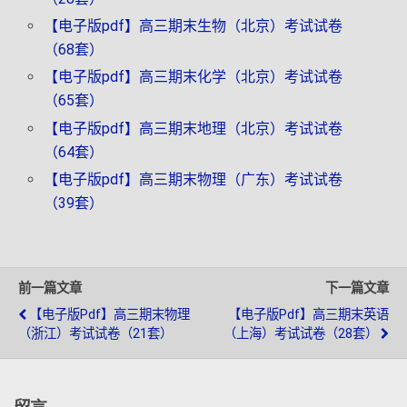
【电子版pdf】高三期末生物（北京）考试试卷
（68套）
【电子版pdf】高三期末化学（北京）考试试卷
（65套）
【电子版pdf】高三期末地理（北京）考试试卷
（64套）
【电子版pdf】高三期末物理（广东）考试试卷
（39套）
前一篇文章
下一篇文章
【电子版pdf】高三期末物理
【电子版pdf】高三期末英语
（浙江）考试试卷（21套）
（上海）考试试卷（28套）