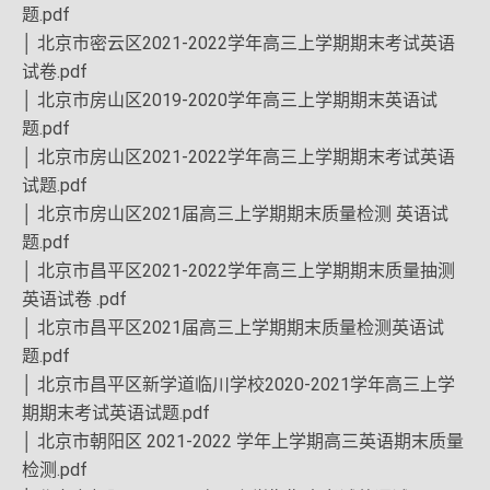
题.pdf
│ 北京市密云区2021-2022学年高三上学期期末考试英语
试卷.pdf
│ 北京市房山区2019-2020学年高三上学期期末英语试
题.pdf
│ 北京市房山区2021-2022学年高三上学期期末考试英语
试题.pdf
│ 北京市房山区2021届高三上学期期末质量检测 英语试
题.pdf
│ 北京市昌平区2021-2022学年高三上学期期末质量抽测
英语试卷 .pdf
│ 北京市昌平区2021届高三上学期期末质量检测英语试
题.pdf
│ 北京市昌平区新学道临川学校2020-2021学年高三上学
期期末考试英语试题.pdf
│ 北京市朝阳区 2021-2022 学年上学期高三英语期末质量
检测.pdf