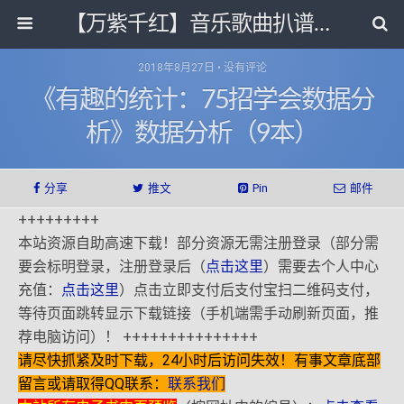
【万紫千红】音乐歌曲扒谱打带和电子书影视剧资源网
2018年8月27日 • 没有评论
《有趣的统计：75招学会数据分
析》数据分析（9本）
分享
推文
Pin
邮件
+++++++++
本站资源自助高速下载！部分资源无需注册登录（部分需
要会标明登录，注册登录后（
点击这里
）需要去个人中心
充值：
点击这里
）点击立即支付后支付宝扫二维码支付，
等待页面跳转显示下载链接（手机端需手动刷新页面，推
荐电脑访问）！ +++++++++++++++
请尽快抓紧及时下载，24小时后访问失效！有事文章底部
留言或请取得QQ联系：
联系我们