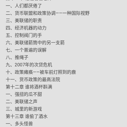
一、人们都厌倦了
二、货币联盟和政策协调——一种国际视野
三、美联储的职责
四、经济机器的动力
五、控制阀门的手
六、美联储箭筒中的另一支箭
七、一个普遍的误解
八、推绳子
九、2007年的次贷危机
十、政策瘫痪——被车前灯照到的鹿
十一、货币政策的最高法院
第十二章 谁将酒杯斟满
一、强扭的瓜不甜
二、美联储之声
三、城里的新游戏
第十三章 谁偷了酒水
一、多头怪兽