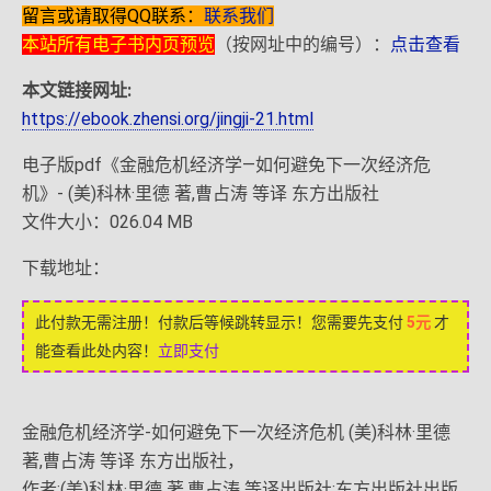
留言或请取得QQ联系：
联系我们
本站所有电子书内页预览
（按网址中的编号）：
点击查看
本文链接网址:
https://ebook.zhensi.org/jingji-21.html
电子版pdf《金融危机经济学—如何避免下一次经济危
机》- (美)科林·里德 著,曹占涛 等译 东方出版社
文件大小：026.04 MB
下载地址：
此付款无需注册！付款后等候跳转显示！您需要先支付
5元
才
能查看此处内容！
立即支付
金融危机经济学-如何避免下一次经济危机 (美)科林·里德
著,曹占涛 等译 东方出版社，
作者:(美)科林·里德 著,曹占涛 等译出版社:东方出版社出版