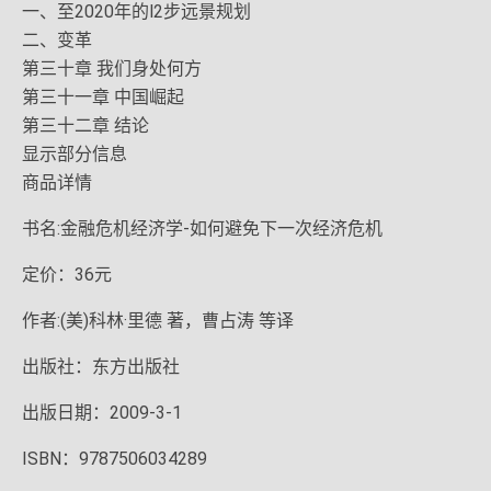
一、至2020年的l2步远景规划
二、变革
第三十章 我们身处何方
第三十一章 中国崛起
第三十二章 结论
显示部分信息
商品详情
书名:金融危机经济学-如何避免下一次经济危机
定价：36元
作者:(美)科林·里德 著，曹占涛 等译
出版社：东方出版社
出版日期：2009-3-1
ISBN：9787506034289