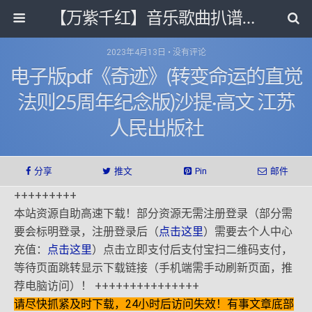
【万紫千红】音乐歌曲扒谱打带和电子书影视剧资源网
2023年4月13日 • 没有评论
电子版pdf《奇迹》(转变命运的直觉
法则25周年纪念版)沙提·高文 江苏
人民出版社
分享
推文
Pin
邮件
+++++++++
本站资源自助高速下载！部分资源无需注册登录（部分需
要会标明登录，注册登录后（
点击这里
）需要去个人中心
充值：
点击这里
）点击立即支付后支付宝扫二维码支付，
等待页面跳转显示下载链接（手机端需手动刷新页面，推
荐电脑访问）！ +++++++++++++++
请尽快抓紧及时下载，24小时后访问失效！有事文章底部