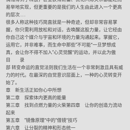
易举地实现，但更重要的是我们的人生由此进入一个更高
的层次……
很多人称这种技巧简直就是一种奇迹，但却非常容易掌
握，你只需利用放松和对话，去唤醒这股力量，让它经由
你自己这个媒介与宇宙和环境的力量沟通起来。掌握它，
运用它，并非难事，而生命中那些“不可能”一旦梦想成
真，会让你不得不加入“心灵觉醒”的运动，并以此为傲
目 录
部 转变命运的直觉法则我们生活在一个非常刺激且具有威
力的时代。在最深的自觉意识层面上，一种的心灵转变开
始了。
章 新生活正如你心中所想
第二章 探索体内更高的能量
第三章 找到点燃力量的火柴第四章 让你的创造力流动
起来
第五章 “镜像原理”中的“借镜”技巧
第六章 让分裂的精神和形态统一