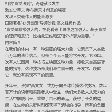
相信“直觉法则”，奇迹就会发生
激发史蒂夫 乔布斯天才创意的秘密
发现人类最伟大的能量源泉
国际著名“心灵觉醒”导师沙提 高文经典作品
“直觉是非常强大的，在我看来比思维更加强大。基于直觉
的理解和意识，比抽象思维和逻辑分析更为重要。”
内容简介
在我们的体内，有一种潜藏的强大力量，它聚集了人类数
百万年的遗传信息，但是至今无人能将它开发。1988年，
次有人试图用一种技巧去唤醒这种力量，接收来自高层智
能的指导，这种技巧是我们与生俱来的，开发它、唤醒
它，就没有实现不了的愿望。
多年来，沙提?高文女士致力于向全球传播这种技巧，数以
百万计的读者和实践者从中受益，他们大多数人从无力的
生活中解脱出来，重塑了自己的命运，获得了长久的健
康，在生命的关键时刻都获得了清晰的指导，所有的负面
情绪得到了释放，甚至获得财富、优化人际关系都能轻而