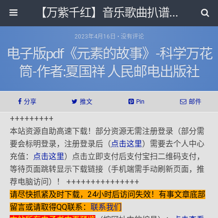
【万紫千红】音乐歌曲扒谱打带和电子书影视剧资源网
2023年4月16日 • 没有评论
电子版pdf《元素的故事》-科学万花
筒-作者:夏国祥 人民邮电出版社
分享
推文
Pin
邮件
+++++++++
本站资源自助高速下载！部分资源无需注册登录（部分需
要会标明登录，注册登录后（
点击这里
）需要去个人中心
充值：
点击这里
）点击立即支付后支付宝扫二维码支付，
等待页面跳转显示下载链接（手机端需手动刷新页面，推
荐电脑访问）！ +++++++++++++++
请尽快抓紧及时下载，24小时后访问失效！有事文章底部
留言或请取得QQ联系：
联系我们