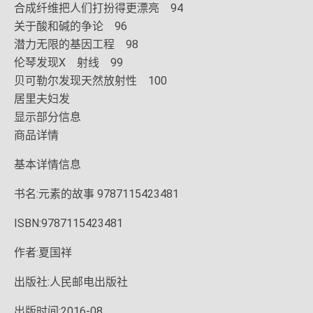
合成纤维把人们打扮得更漂亮 94
关于酸和碱的争论 96
潜力无限的基因工程 98
伦琴发现X 射线 99
贝可勒尔发现天然放射性 100
居里夫妇发
显示部分信息
商品详情
基本详情信息
书名:元素的故事 9787115423481
ISBN:9787115423481
作者:夏国祥
出版社:人民邮电出版社
出版时间:2016-08