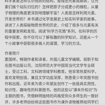
科学家是怎样认识物质的结构，整理出元素周期表，让元
素们挨个站队归位的？怎样把原子分成更小的微粒，从量
子物理的角度更深刻地理解宇宙？人类是怎样利用元素、
开发世界的？本书通过化学发展史上知名科学家的故事，
讲述了人类探秘物质世界的历史，介绍了很多与元素有关
的重要发明和发现。阅读“科学万花筒”系列，在科学的历
程中探索，你不仅可以了解有趣的科学知识，还能从一个
个小故事中获取很多做人的道理、学习的方法。
作者简介
夏国祥，畅销作者和译者，外国儿童文学编辑，就职于知
名图书出版公司，沈阳师范大学中国现当代文学专业硕
士，受过工科、文科跨领域学科教育。他非常热爱科学，
喜欢发明创造，兼且文学功底深厚，熟悉青少年突图书创
作和出版，近年来为青少年朋友创作了一批极具实用性、
知识性、趣味性的科普图书。他的这些以“课本外知识”为
主题的图书，凭借鲜明独特的风格受到众多师生的一致好
评，许多老师纷纷将这些图书作为课外读物推荐给同学们