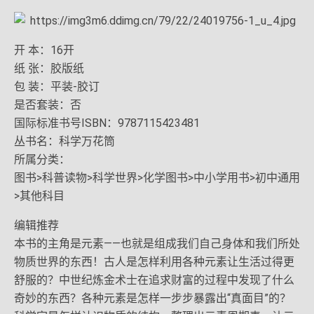
开 本：16开
纸 张：胶版纸
包 装：平装-胶订
是否套装：否
国际标准书号ISBN：9787115423481
丛书名：科学万花筒
所属分类：
图书>科普读物>科学世界>化学图书>中小学用书>初中通用
>其他科目
编辑推荐
本书的主角是元素——也就是组成我们自己身体和我们所处
物质世界的东西！古人是怎样利用各种元素让生活过得更
舒服的？中世纪炼金术士在追求财富的过程中发现了什么
奇妙的东西？各种元素是怎样一步步暴露出“真面目”的？