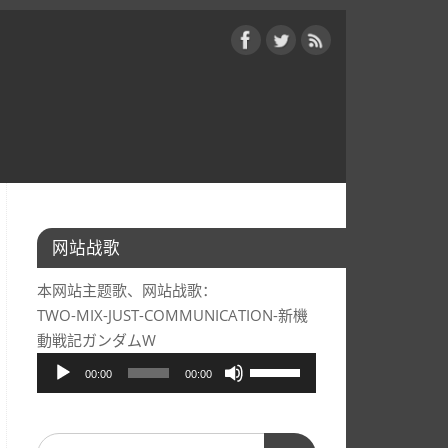
网站战歌
本网站主题歌、网站战歌：
TWO-MIX-JUST-COMMUNICATION-新機
動戦記ガンダムW
音
使
00:00
00:00
频
用
播
上/
放
下