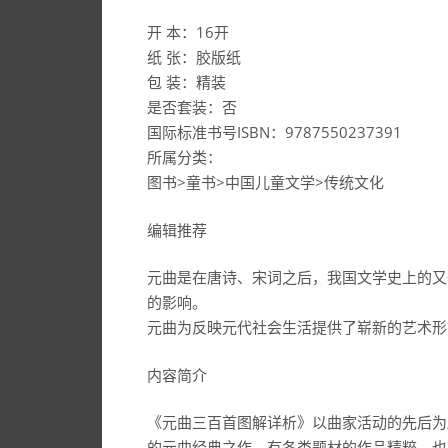
开 本：16开
纸 张：胶版纸
包 装：精装
是否套装：否
国际标准书号ISBN：9787550237391
所属分类：
图书>童书>中国儿童文学>传统文化
编辑推荐
元曲是在唐诗、宋词之后，我国文学史上的又
的影响。
元曲为反映元代社会生活提供了崭新的艺术形
内容简介
《元曲三百首图解详析》以曲家活动的先后为
的元曲经典之作，有各类题材的作品精粹，也