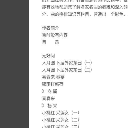
能有效地帮助您了解名家名曲的概貌和深入领
介、曲的格律知识等栏目，营造出一个彩色、
作者简介
暂时没有内容
目 录
元好问
人月圆 卜居外家东园（一）
人月圆 卜居外家东园（二）
喜春来 春宴
骤雨打新荷
》 商 衟
喜春来
》 杨 果
小桃红 采莲女（一）
小桃红 采莲女（二）
小桃红 采莲女（三）