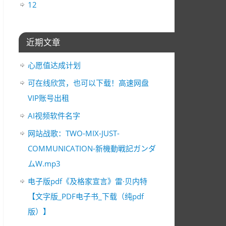
12
近期文章
心愿值达成计划
可在线欣赏，也可以下载！高速网盘
VIP账号出租
AI视频软件名字
网站战歌：TWO-MIX-JUST-
COMMUNICATION-新機動戦記ガンダ
ムW.mp3
电子版pdf《及格家宣言》雷·贝内特
【文字版_PDF电子书_下载（纯pdf
版）】