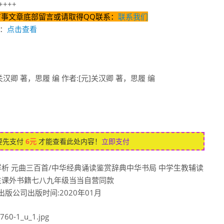
+++
有事文章底部留言或请取得QQ联系：
联系我们
：
点击查看
汉卿 著，思履 编 作者:[元]关汉卿 著，思履 编
要先支付
6元
才能查看此处内容！
立即支付
析 元曲三百首/中华经典诵读鉴赏辞典中华书局 中学生教辅读
生课外书籍七八九年级当当自营同款
出版公司出版时间:2020年01月