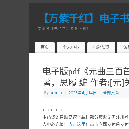
【万紫千红】电子
提供各种电子书等资源下载！
首页
个人中心
电影预览
访
电子版pdf《元曲三百
著，思履 编 作者:[元
By
admin
|
2023年4月14日
|
全部文章
+++++++++
本站资源自助高速下载！部分资源无需注册登
人中心充值：
点击这里
）点击立即支付后支付