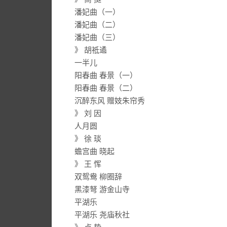
潘妃曲（一）
潘妃曲（二）
潘妃曲（三）
》 胡祗遹
一半儿
阳春曲 春景（一）
阳春曲 春景（二）
沉醉东风 赠妓朱帘秀
》 刘 因
人月圆
》 徐 琰
蟾宫曲 晓起
》 王 恽
双鸳鸯 柳圈辞
黑漆弩 游金山寺
平湖乐
平湖乐 尧庙秋社