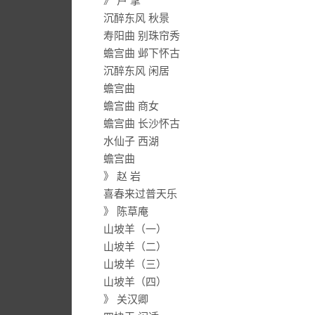
》 卢 挚
沉醉东风 秋景
寿阳曲 别珠帘秀
蟾宫曲 邺下怀古
沉醉东风 闲居
蟾宫曲
蟾宫曲 商女
蟾宫曲 长沙怀古
水仙子 西湖
蟾宫曲
》 赵 岩
喜春来过普天乐
》 陈草庵
山坡羊（一）
山坡羊（二）
山坡羊（三）
山坡羊（四）
》 关汉卿