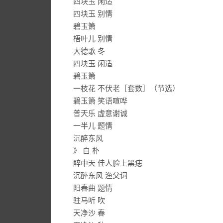
四块玉 闲适
四块玉 别情
碧玉箫
梧叶儿 别情
大德歌 冬
四块玉 闲适
碧玉箫
一枝花 不伏老［套数］（节选）
碧玉箫 笑语喧哗
普天乐 虚意谢诚
一半儿 题情
沉醉东风
》 白 朴
醉中天 佳人脸上黑痣
沉醉东风 渔父词
阳春曲 题情
驻马听 吹
天净沙 春