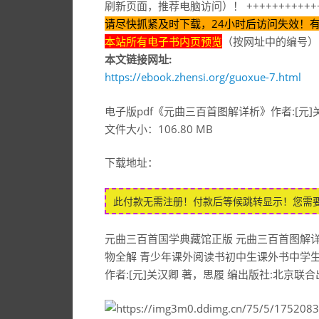
刷新页面，推荐电脑访问）！ ++++++++++++
请尽快抓紧及时下载，24小时后访问失效！
本站所有电子书内页预览
（按网址中的编号）
本文链接网址:
https://ebook.zhensi.org/guoxue-7.html
电子版pdf《元曲三百首图解详析》作者:[元]关
文件大小：106.80 MB
下载地址：
此付款无需注册！付款后等候跳转显示！您需
元曲三百首国学典藏馆正版 元曲三百首图解详
物全解 青少年课外阅读书初中生课外书中学
作者:[元]关汉卿 著，思履 编出版社:北京联合