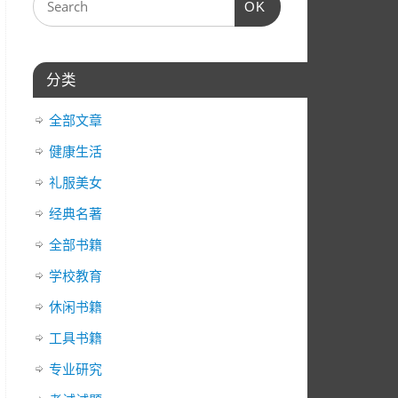
OK
器
箭
头
键
分类
来
增
全部文章
高
或
健康生活
降
礼服美女
低
经典名著
音
量。
全部书籍
学校教育
休闲书籍
工具书籍
专业研究