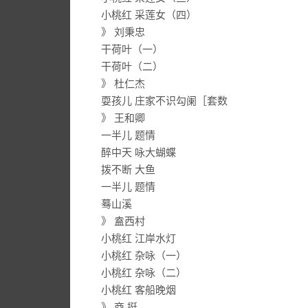
小桃红 采莲女（四）
》 刘秉忠
干荷叶（一）
干荷叶（二）
》 杜仁杰
耍孩儿 庄家不识勾阑［套数
》 王和卿
一半儿 题情
醉中天 咏大蝴蝶
拨不断 大鱼
一半儿 题情
蓦山溪
》 盍西村
小桃红 江岸水灯
小桃红 杂咏（一）
小桃红 杂咏（二）
小桃红 客船晚烟
》 商 挺