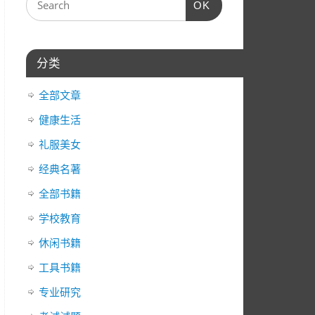
OK
器
箭
头
键
分类
来
增
全部文章
高
或
健康生活
降
礼服美女
低
经典名著
音
量。
全部书籍
学校教育
休闲书籍
工具书籍
专业研究