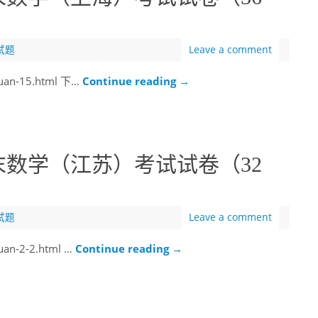
试题
Leave a comment
juan-15.html 下…
Continue reading
→
末数学（江苏）考试试卷（32
试题
Leave a comment
uan-2-2.html …
Continue reading
→