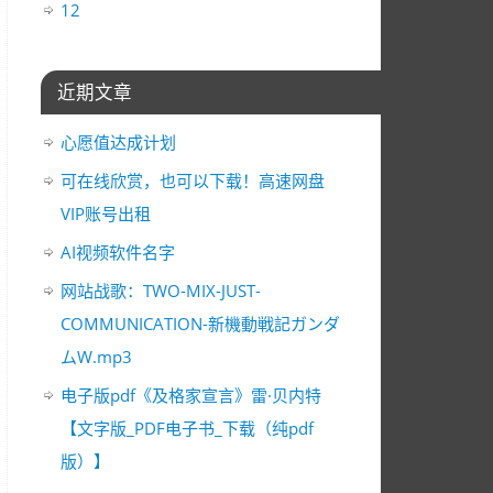
12
近期文章
心愿值达成计划
可在线欣赏，也可以下载！高速网盘
VIP账号出租
AI视频软件名字
网站战歌：TWO-MIX-JUST-
COMMUNICATION-新機動戦記ガンダ
ムW.mp3
电子版pdf《及格家宣言》雷·贝内特
【文字版_PDF电子书_下载（纯pdf
版）】