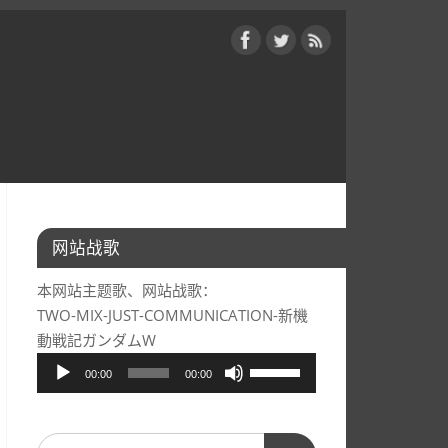
网站战歌
本网站主题歌、网站战歌：
TWO-MIX-JUST-COMMUNICATION-新機
動戦記ガンダムW
音
使
00:00
00:00
频
用
播
上/
放
下