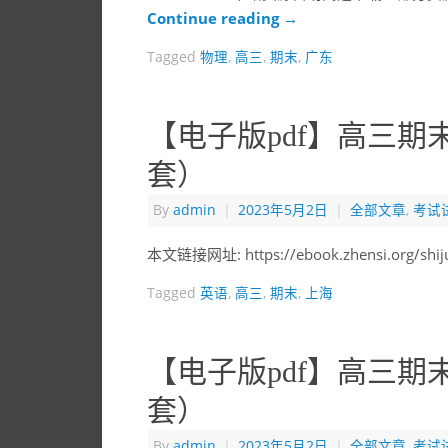
Continue reading
→
Tagged
物理
,
高三
,
期末
,
广东
【电子版pdf】高三期
套）
By
admin
|
2023年5月2日
|
全部文章
,
考试
本文链接网址: https://ebook.zhensi.org/shi
Tagged
英语
,
高三
,
期末
,
上海
【电子版pdf】高三期
套）
By
admin
|
2023年5月2日
|
全部文章
,
考试