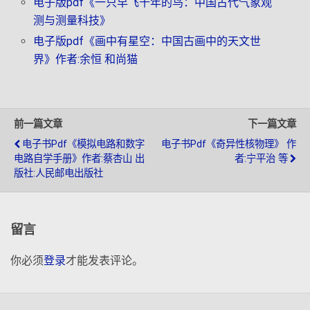
电子版pdf《一只早飞千年的鸟：中国古代气象观
测与测量科技》
电子版pdf《画中有星空：中国古画中的天文世
界》作者:余恒 和尚猫
前一篇文章
下一篇文章
电子书pdf《模拟电路和数字
电子书pdf《奇异性核物理》 作
电路自学手册》作者:蔡杏山 出
者:宁平治 等
版社:人民邮电出版社
留言
你必须
登录
才能发表评论。