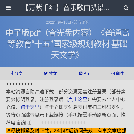
【万紫千红】音乐歌曲扒谱打带和电子书影视剧资源网
2022年9月15日 • 没有评论
电子版pdf（含光盘内容）《普通高
等教育“十五”国家级规划教材 基础
天文学》
分享
推文
Pin
邮件
+++++++++
本站资源自助高速下载！部分资源无需注册登录（部分需
要会标明登录，注册登录后（
点击这里
）需要去个人中心
充值：
点击这里
）点击立即支付后支付宝扫二维码支付，
等待页面跳转显示下载链接（手机端需手动刷新页面，推
荐电脑访问）！ +++++++++++++++
请尽快抓紧及时下载，24小时后访问失效！有事文章底部