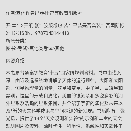
作者:其他作者出版社:高等教育出版社
开 本：3开纸 张：胶版纸包 装：平装是否套装：否国际标
准书号ISBN：9787040144413
所属分类：
图书>考试>其他类考试>其他
内容介绍
本书是普通高等教育“十五”国家级规划教材。书中由浅入
深、由近及远系统地讲解了天体的运行规律，太阳和太阳
系，恒星物理量的测量，双星和变星、中子星、白矮星和
黑洞，恒星的形成和演化，美丽的银河系和多姿多彩的河
外星系及浩瀚的星系集团，并介绍了宇宙的演化及未来以
及*新的天文科学成果与空间探测的新发现。书后附有一张
光盘，提供了19个“天文观测和实验”的示例和丰富的天文
观测图片及资料，融时代性、科学性、系统性和实践性于