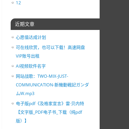
12
近期文章
心愿值达成计划
可在线欣赏，也可以下载！高速网盘
VIP账号出租
AI视频软件名字
网站战歌：TWO-MIX-JUST-
COMMUNICATION-新機動戦記ガンダ
ムW.mp3
电子版pdf《及格家宣言》雷·贝内特
【文字版_PDF电子书_下载（纯pdf
版）】