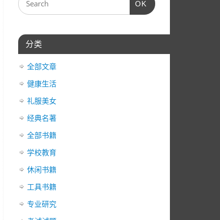
OK
器
箭
头
键
分类
来
增
全部文章
高
或
健康生活
降
礼服美女
低
经典名著
音
量。
全部书籍
学校教育
休闲书籍
工具书籍
专业研究