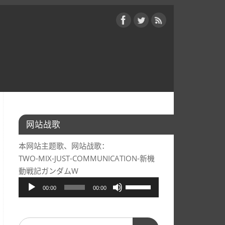
网站战歌
本网站主题歌、网站战歌：
TWO-MIX-JUST-COMMUNICATION-新機
動戦記ガンダムW
音
使
00:00
00:00
频
用
播
上/
放
下