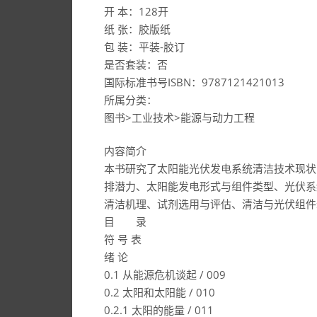
开 本：128开
纸 张：胶版纸
包 装：平装-胶订
是否套装：否
国际标准书号ISBN：9787121421013
所属分类：
图书>工业技术>能源与动力工程
内容简介
本书研究了太阳能光伏发电系统清洁技术现状
排潜力、太阳能发电形式与组件类型、光伏系
清洁机理、试剂选用与评估、清洁与光伏组件
目 录
符 号 表
绪 论
0.1 从能源危机谈起 / 009
0.2 太阳和太阳能 / 010
0.2.1 太阳的能量 / 011