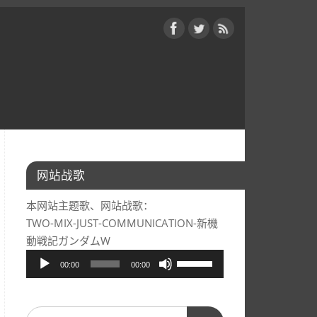
网站战歌
本网站主题歌、网站战歌：
TWO-MIX-JUST-COMMUNICATION-新機
動戦記ガンダムW
音
使
00:00
00:00
频
用
播
上/
放
下