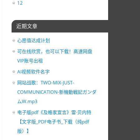
12
近期文章
心愿值达成计划
可在线欣赏，也可以下载！高速网盘
VIP账号出租
AI视频软件名字
网站战歌：TWO-MIX-JUST-
COMMUNICATION-新機動戦記ガンダ
ムW.mp3
电子版pdf《及格家宣言》雷·贝内特
【文字版_PDF电子书_下载（纯pdf
版）】