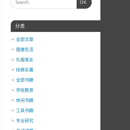
OK
器
箭
头
键
分类
来
增
全部文章
高
或
健康生活
降
礼服美女
低
经典名著
音
量。
全部书籍
学校教育
休闲书籍
工具书籍
专业研究