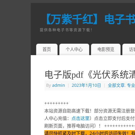
【万紫千红】电子
提供各种电子书等资源下载！
首页
个人中心
电影预览
访
电子版pdf《光伏系统
By
admin
|
2023年1月10日
|
全部文章
,
专
+++++++++
本站资源自助高速下载！部分资源无需注册登
人中心充值：
点击这里
）点击立即支付后支付
刷新页面，推荐电脑访问）！ ++++++++++++
请尽快抓紧及时下载，24小时后访问失效！